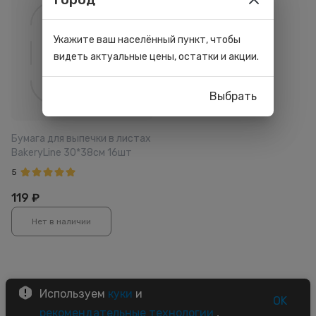
Укажите ваш населённый пункт, чтобы
видеть актуальные цены, остатки и акции.
Выбрать
Бумага для выпечки в листах
BakeryLine 30*38см 16шт
5
119
₽
Нет в наличии
Используем
куки
и
OK
рекомендательные технологии
,