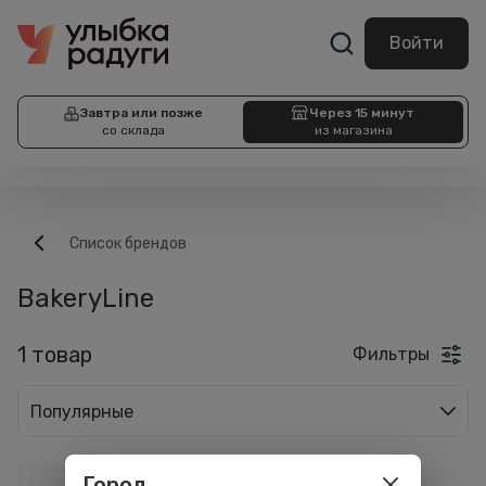
Войти
Завтра или позже
Через 15 минут
со склада
из магазина
Список брендов
BakeryLine
1 товар
Фильтры
Популярные
Город