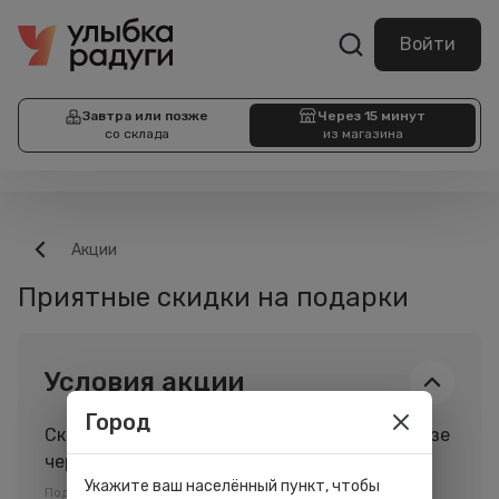
Войти
Завтра или позже
Через 15 минут
со склада
из магазина
Акции
Приятные скидки на подарки
Условия акции
Город
Скидка 30% на подарочные наборы при заказе
через мобильное приложение.
Укажите ваш населённый пункт, чтобы
Подробности об условиях акции и её организаторе вы