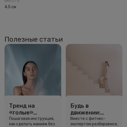
Высота
:
4.5 см
Полезные статьи
Тренд на
Будь в
«голые»
движении:
ресницы: как
сколько нужно
Пошаговая инструкция,
Вместе с фитнес-
как сделать макияж без
экспертом разбираемся,
выглядеть
шагов для