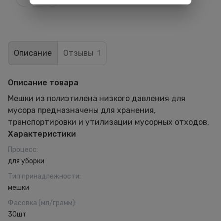
Описание
Отзывы
1
Описание товара
Мешки из полиэтилена низкого давления для
мусора предназначены для хранения,
транспортировки и утилизации мусорных отходов.
Характеристики
Процесс
:
для уборки
Тип принадлежности
:
мешки
Фасовка (мл/грамм)
:
30шт