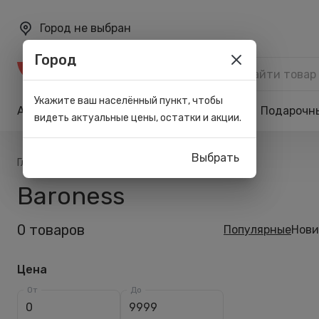
Город не выбран
Город
Каталог
Укажите ваш населённый пункт, чтобы
Акции
Бренды
Карта лояльности
Подарочн
видеть актуальные цены, остатки и акции.
Выбрать
/
/
Главная
Список брендов
Baroness
Baroness
0 товаров
Популярные
Нови
Цена
От
До