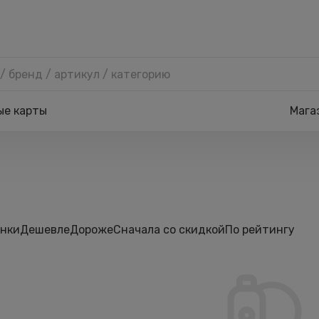
ые карты
Мага
нки
Дешевле
Дороже
Сначала со скидкой
По рейтингу