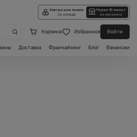
Завтра или позже
Через 15 минут
со склада
из магазина
Корзина
Избранное
Войти
зины
Доставка
Франчайзинг
Блог
Вакансии