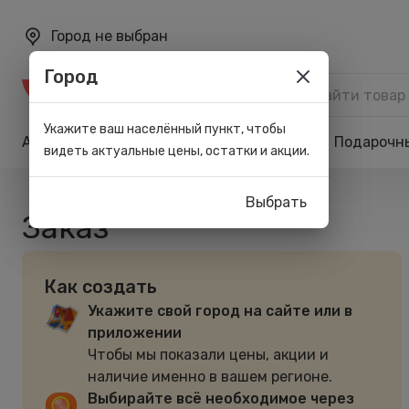
Город не выбран
Город
Каталог
Укажите ваш населённый пункт, чтобы
Акции
Бренды
Карта лояльности
Подарочн
видеть актуальные цены, остатки и акции.
Выбрать
Заказ
Как создать
Укажите свой город на сайте или в
приложении
Чтобы мы показали цены, акции и
наличие именно в вашем регионе.
Выбирайте всё необходимое через