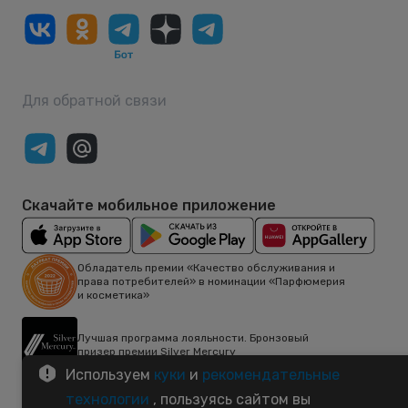
Для обратной связи
Скачайте мобильное приложение
Обладатель премии «Качество обслуживания и
права потребителей» в номинации «Парфюмерия
и косметика»
Лучшая программа лояльности. Бронзовый
призер премии Silver Mercury
Используем
куки
и
рекомендательные
Нашли проблему на сайте? Сообщите нам.
технологии
, пользуясь сайтом вы
© ООО «Дрогери ритейл»,
2026