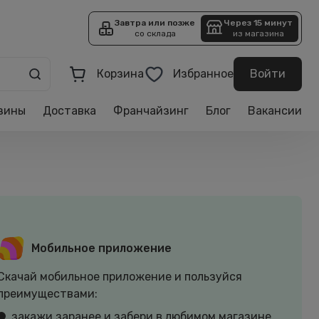
Завтра или позже
Через 15 минут
со склада
из магазина
Корзина
Избранное
Войти
зины
Доставка
Франчайзинг
Блог
Вакансии
Мобильное приложение
Скачай мобильное приложение и пользуйся
преимуществами:
закажи заранее и забери в любимом магазине.