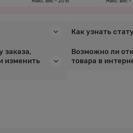
Макс. вес -
20 кг
Макс. вес -
Как узнать стат
 заказа,
Возможно ли отк
и изменить
товара в интерн