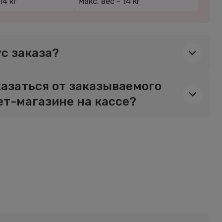
14 кг
Макс. вес -
14 кг
ус заказа?
азаться от заказываемого
ет-магазине на кассе?