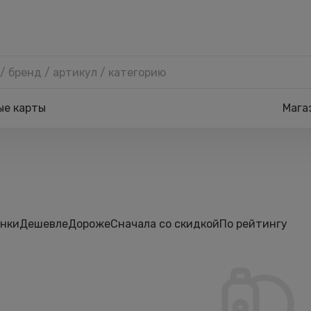
ые карты
Мага
нки
Дешевле
Дороже
Сначала со скидкой
По рейтингу