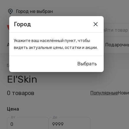
Город не выбран
Город
Каталог
Укажите ваш населённый пункт, чтобы
Акции
Бренды
Карта лояльности
Подарочн
видеть актуальные цены, остатки и акции.
Выбрать
/
/
Главная
Список брендов
El'Skin
El'Skin
0 товаров
Популярные
Нови
Цена
От
До