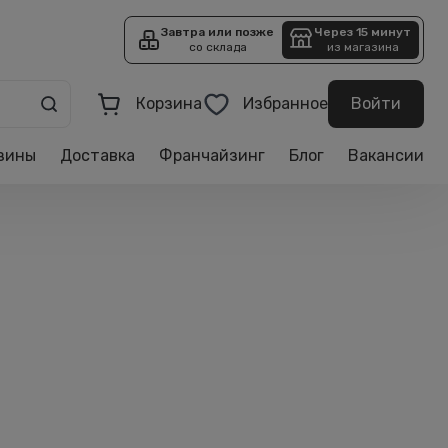
Завтра или позже
Через 15 минут
со склада
из магазина
Корзина
Избранное
Войти
зины
Доставка
Франчайзинг
Блог
Вакансии