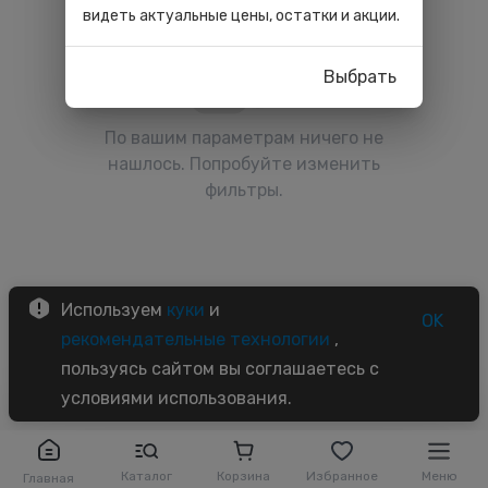
видеть актуальные цены, остатки и акции.
Выбрать
По вашим параметрам ничего не
нашлось. Попробуйте изменить
фильтры.
Используем
куки
и
OK
рекомендательные технологии
,
пользуясь сайтом вы соглашаетесь с
условиями использования.
Каталог
Корзина
Избранное
Меню
Главная