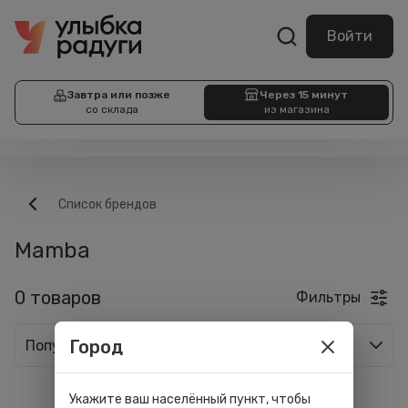
Войти
Завтра или позже
Через 15 минут
со склада
из магазина
Список брендов
Mamba
0 товаров
Фильтры
Город
Популярные
Укажите ваш населённый пункт, чтобы