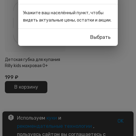
Укажите ваш населённый пункт, чтобы
видеть актуальные цены, остатки и акции.
Выбрать
Детская губка для купания
Rilly kids махровая 0+
199
₽
В корзину
Используем
куки
и
OK
рекомендательные технологии
,
пользуясь сайтом вы соглашаетесь с