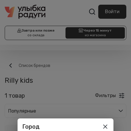
Войти
Завтра или позже
Через 15 минут
со склада
из магазина
Список брендов
Rilly kids
1 товар
Фильтры
Популярные
Город