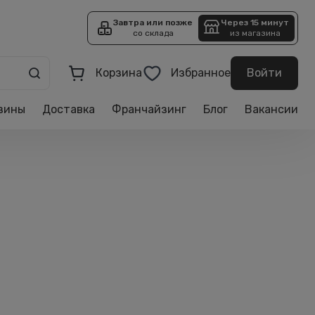
Завтра или позже
Через 15 минут
со склада
из магазина
Корзина
Избранное
Войти
зины
Доставка
Франчайзинг
Блог
Вакансии