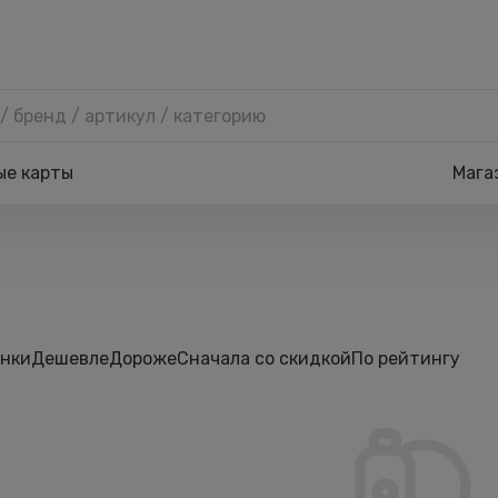
ые карты
Мага
нки
Дешевле
Дороже
Сначала со скидкой
По рейтингу