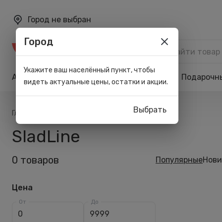
Город не выбран
Город
Каталог
Укажите ваш населённый пункт, чтобы
Акции
Бренды
Карта лояльности
Подарочн
видеть актуальные цены, остатки и акции.
Выбрать
/
/
Главная
Список брендов
SladLine
SladLine
0 товаров
Популярные
Нови
Цена
От
До