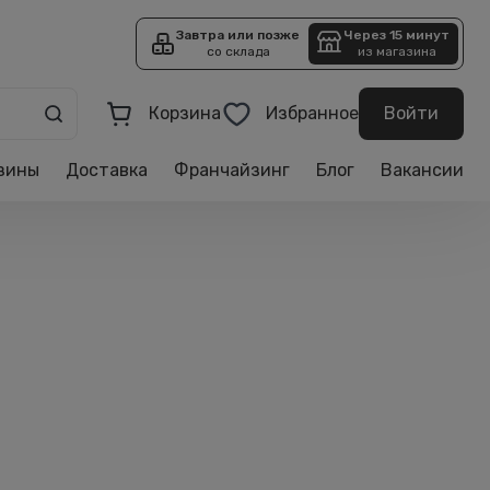
Завтра или позже
Через 15 минут
со склада
из магазина
Корзина
Избранное
Войти
зины
Доставка
Франчайзинг
Блог
Вакансии