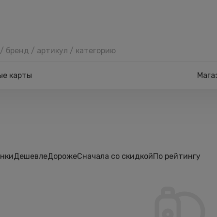
ые карты
Мага
нки
Дешевле
Дороже
Сначала со скидкой
По рейтингу