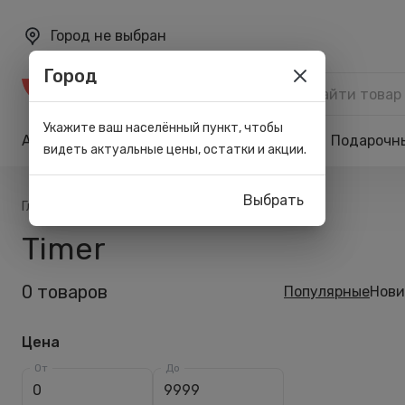
Город не выбран
Город
Каталог
Укажите ваш населённый пункт, чтобы
Акции
Бренды
Карта лояльности
Подарочн
видеть актуальные цены, остатки и акции.
Выбрать
/
/
Главная
Список брендов
Timer
Timer
0 товаров
Популярные
Нови
Цена
От
До