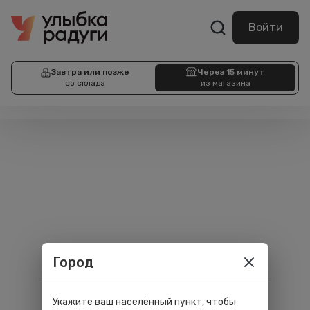
Войти
Завтра или позже
Через 15 минут
со склада
из магазина
Город
Укажите ваш населённый пункт, чтобы