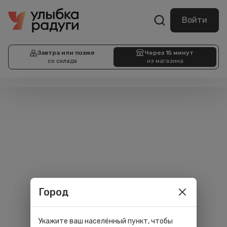
Войти
Завтра или позже
Через 15 минут
со склада
из магазина
Город
Укажите ваш населённый пункт, чтобы