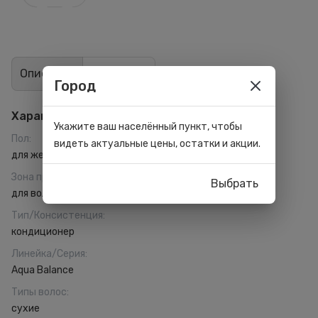
Описание
Отзывы
2
Город
Характеристики
Укажите ваш населённый пункт, чтобы
Пол
:
видеть актуальные цены, остатки и акции.
для женщин
Зона применения
:
Выбрать
для волос
Тип/Консистенция
:
кондиционер
Линейка/Серия
:
Aqua Balance
Типы волос
:
сухие