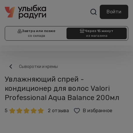
Войти
Завтра или позже
Через 15 минут
со склада
из магазина
Сыворотки и кремы
Увлажняющий спрей -
кондиционер для волос Valori
Professional Aqua Balance 200мл
5
2 отзыва
В избранное