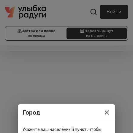
Войти
Завтра или позже
Через 15 минут
со склада
из магазина
Город
Укажите ваш населённый пункт, чтобы