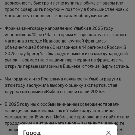
возможность быстро и легко купить любимые товары или
просто совершить покупки — поэтому в большинстве новых
магазинов установлены кассы самообслуживания.
Франчайзинговому направлению Улыбки в 2025 году
исполнилось 10 лет! За это время мы прошли путь от одного
магазина в городе Иваново до крупной франшизы,
объединяющей более 60 магазинов в 14 регионах России. В
2025 году бренд Улыбка радуги вышел и на международный
рынок — совместно с нашими партнерами по франшизе мы
открыли первые магазины в Бишкеке, столице Кыргызстана.
Мы гордимся, что Программа лояльности Улыбки радуги в
этом году заслужила высокую оценку экспертов, став
лауреатом премии «Выбор потребителей 2025».
В 2025 году мы с особым вниманием совершенствовали
наши цифровые каналы. Так в Улыбке радуги появился
самовывоз за 15 минут. Мобильное приложение и сайт стали
продолжением витрины магазинов — вы видите именно те
товары, которые есть в наличии в выбранном магазине. В
Город