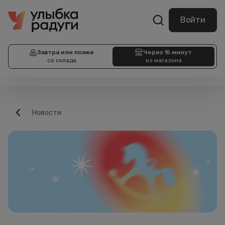
Войти
Завтра или позже
Через 15 минут
со склада
из магазина
Новости