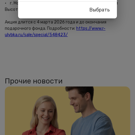
· г. Москва, Юных Ленинцев ул. 52, ТЦ «Место встречи
Выбрать
Высота».
Акция длится с 4 марта 2026 года и до окончания
подарочного фонда. Подробности:
https://www.r-
ulybka.ru/sale/special/548423/
Прочие новости