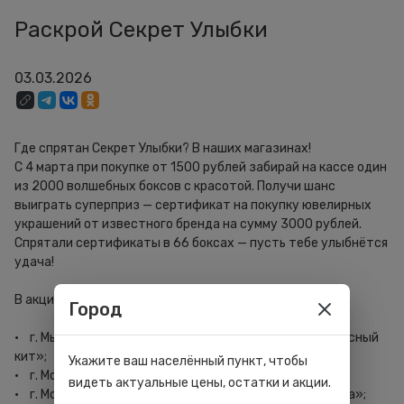
Раскрой Секрет Улыбки
03.03.2026
Где спрятан Секрет Улыбки? В наших магазинах!
С 4 марта при покупке от 1500 рублей забирай на кассе один
из 2000 волшебных боксов с красотой. Получи шанс
выиграть суперприз — сертификат на покупку ювелирных
украшений от известного бренда на сумму 3000 рублей.
Спрятали сертификаты в 66 боксах — пусть тебе улыбнётся
удача!
В акции участвуют 4 магазина Улыбки:
Город
· г. Мытищи, Шараповский проезд, вл2, стр.3, ТЦ «Красный
кит»;
Укажите ваш населённый пункт, чтобы
· г. Москва, Планерная улица, 7, ТЦ «Планерная»;
видеть актуальные цены, остатки и акции.
· г. Москва, Шереметьевская ул. 6 к1, ТЦ «Райкин Плаза»;