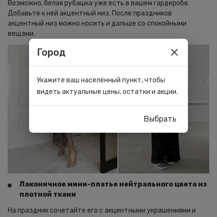
Возможно, белая рубашка уже есть в вашем гардеробе.
Добавьте к ней акцентный низ. После праздников
акцентный низ можно носить и дальше со спокойными
вещами.
Город
Укажите ваш населённый пункт, чтобы
видеть актуальные цены, остатки и акции.
Выбрать
Лаконичное мини-платье нейтрального цвета из
плотной ткани
На праздник сочетайте его с акцентными украшениями и