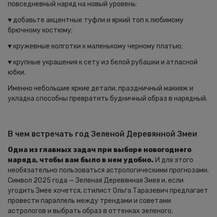
повседневный наряд на новый уровень:
♥ добавьте акцентные туфли и яркий топ к любимому
брючному костюму;
♥ кружевные колготки к маленькому черному платью;
♥ крупные украшения к сету из белой рубашки и атласной
юбки.
Именно небольшие яркие детали, праздничный макияж и
укладка способны превратить будничный образ в нарядный.
В чем встречать год Зеленой Деревянной Змеи
Одна из главных задач при выборе новогоднего
наряда, чтобы вам было в нем удобно.
И для этого
необязательно пользоваться астрологическими прогнозами.
Символ 2025 года — Зеленая Деревянная Змея и, если
угодить Змее хочется, стилист Ольга Таразевич предлагает
провести параллель между трендами и советами
астрологов и выбрать образ в оттенках зеленого.