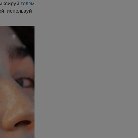
фиксируй
гелем
ой: используй