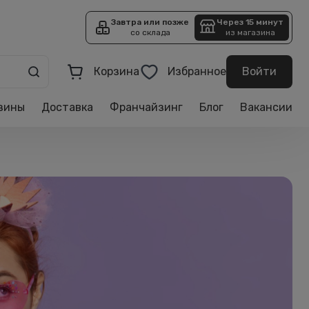
Завтра или позже
Через 15 минут
со склада
из магазина
Корзина
Избранное
Войти
зины
Доставка
Франчайзинг
Блог
Вакансии