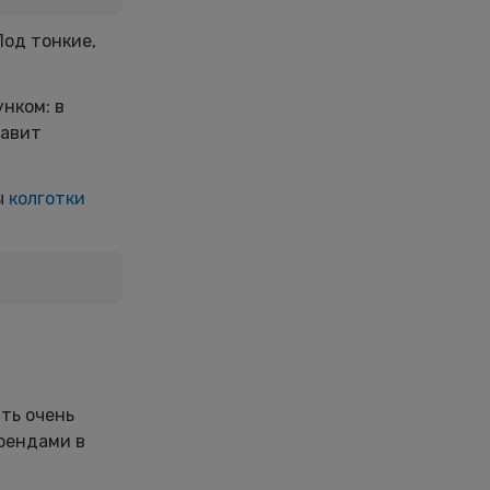
Под тонкие,
унком: в
бавит
ы
колготки
ыть очень
трендами в