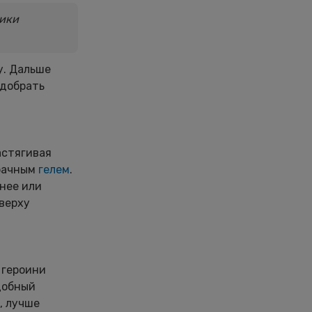
тики
у. Дальше
одобрать
астягивая
зрачным
гелем
.
нее или
верху
 героини
добный
, лучше