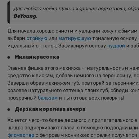
Для любого мейка нужна хорошая подготовка, обр
BeYoung
.
Для начала хорошо очисти и увлажни кожу любимым
выбери
стойкую
или
матирующую
тональную основу п
идеальный оттенок. Зафиксируй основу
пудрой
и заб
Милая красотка
Главная фишка этого макияжа — натуральность и не
средство к вискам, добавь немного на переносицу, в
Заверши образ макияжем губ, повторяй за героиням
розовее натурального оттенка твоих губ, обведи ко
прозрачный
бальзам
и ты готова всех покорять!
Дерзкая королева вечера
Хочется чего-то более дерзкого и притягательного 
щедро подчеркивают глаза, с помощью подводки или
фломастер
с фетровым кончиком: стрелки получатся