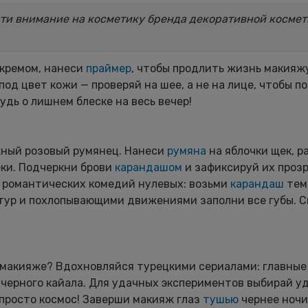
ати внимание на косметику бренда декоративной косме
 кремом, нанеси
праймер
, чтобы продлить жизнь макияж
од цвет кожи — проверяй на шее, а не на лице, чтобы п
удь о лишнем блеске на весь вечер!
жный розовый румянец. Нанеси
румяна
на яблочки щек, р
еки. Подчеркни брови
карандашом
и зафиксируй их про
и романтических комедий нулевых: возьми
карандаш
тем
нтур и похлопывающими движениями заполни все губы. С
в макияже? Вдохновляйся турецкими сериалами: главные
 черного кайала. Для удачных экспериментов выбирай у
 просто космос! Заверши макияж глаз
тушью
чернее ночи