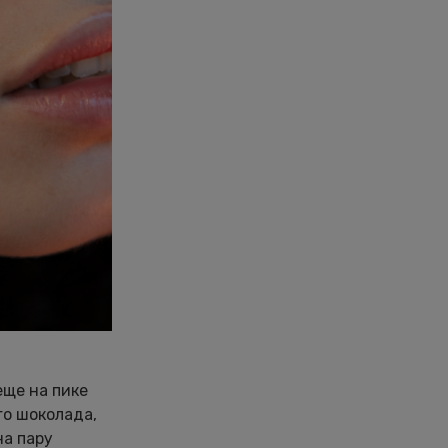
еще на пике
го шоколада,
на пару