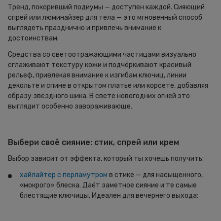
Тренд, покоривший подиумы — доступен каждой. Сияющий
спрей или люминайзер для тела — это мгновенный способ
выглядеть празднично и привлечь внимание к
достоинствам.
Средства со светоотражающими частицами визуально
сглаживают текстуру кожи и подчёркивают красивый
рельеф, привлекая внимание к изгибам ключиц, линии
декольте и спине в открытом платье или корсете, добавляя
образу звёздного шика. В свете новогодних огней это
выглядит особенно завораживающе.
Выбери своё сияние: стик, спрей или крем
Выбор зависит от эффекта, который ты хочешь получить:
хайлайтер с перламутром
в стике — для насыщенного,
«мокрого» блеска. Даёт заметное сияние и те самые
блестящие ключицы. Идеален для вечернего выхода;