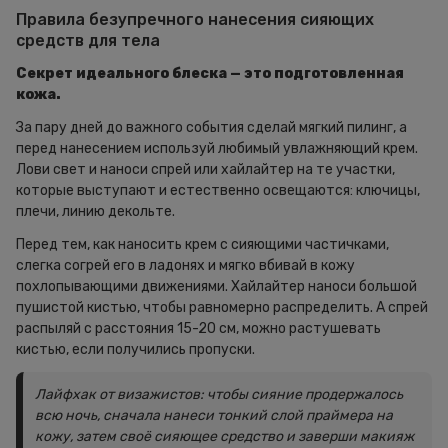
Правила безупречного нанесения сияющих
средств для тела
Секрет идеального блеска — это подготовленная
кожа.
За пару дней до важного события сделай мягкий пилинг, а
перед нанесением используй любимый увлажняющий крем.
Лови свет и наноси спрей или хайлайтер на те участки,
которые выступают и естественно освещаются: ключицы,
плечи, линию декольте.
Перед тем, как наносить крем с сияющими частичками,
слегка согрей его в ладонях и мягко вбивай в кожу
похлопывающими движениями. Хайлайтер наноси большой
пушистой кистью, чтобы равномерно распределить. А спрей
распыляй с расстояния 15-20 см, можно растушевать
кистью, если получились пропуски.
Лайфхак от визажистов: чтобы сияние продержалось
всю ночь, сначала нанеси тонкий слой праймера на
кожу, затем своё сияющее средство и заверши макияж