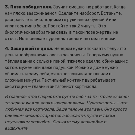
3. Поза победителя.
Звучит смешно, но работает. Когда
нам плохо, мы сжимаемся. Сделайте наоборот. Встаньте,
расправьте плечи, поднимите руки вверх буквой V или
упритесь ими в бока. Постойте так 2 минуты. Это
биологическая обратная связь: в такой позе жертвы не
стоят. Мозг снижает уровень тревоги автоматически.
4. Завершайте цикл.
Вечером нужно показать телу, что
день и воображаемая охота закончены. Теперь ему нужна
тёплая ванна с солью и пеной, тяжелое одеяло, обнимашки с
котом, мужем или даже подушкой. Можно и даже нужно
обнимать и саму себя, мягко поглаживая по плечам в
сложные минуты. Тактильный контакт вырабатывает
окситоцин — главный антагонист кортизола.
И главное: стоит перестать ругать себя за то, что вы «какая-
то нервная» или «опять поправилась». Чувство вины — это
любимая еда кортизола.
Ваше тело не враг вам. Оно просто
слишком сильно старается вас спасти, пусть и таким
неуклюжим способом. Скажите ему «спасибо» и
выдохните.