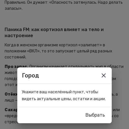
Правильно. Он думает: «Опасность затянулась. Надо делать
запасы».
Паника FM: как кортизол влияет на тело и
настроение
Когда в женском организме кортизол «залипает» в
положении «ВКЛ», то это запускает целый ряд разных
состояний.
Про запас.
Организм начинает откладывать жир в области
живота. Это стратегический запас на случай долгой
Город
голодовки, так как стресс = голод для мозга. И фитнесом
этот животик убирается очень тяжело.
Укажите ваш населённый пункт, чтобы
Отёки.
Кортизол задерживает воду. Вы просыпаетесь, а
видеть актуальные цены, остатки и акции.
лицо — как подушка.
Сахарные качели.
Вам постоянно хочется сладкого или
Выбрать
«вредного». Мозг требует быстрой энергии для борьбы со
стрессом.