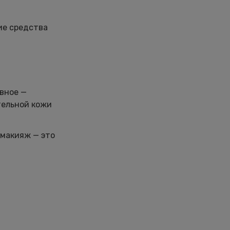
ие средства
вное —
тельной кожи
емакияж — это