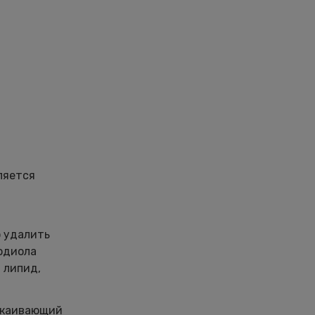
ляется
о удалить
одиола
 липид,
покаивающий