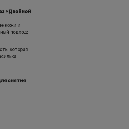
лаз «Двойной
ие кожи и
тный подход:
сть, которая
асилька,
для снятия