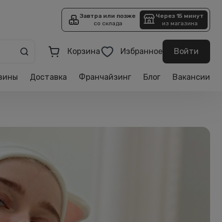
Завтра или позже
Через 15 минут
со склада
из магазина
Корзина
Избранное
Войти
зины
Доставка
Франчайзинг
Блог
Вакансии