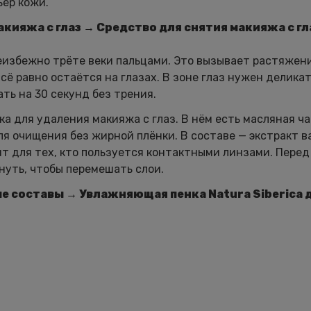
ьер кожи.
акияжа с глаз
→
Средство для снятия макияжа с г
еизбежно трёте веки пальцами. Это вызывает растяжен
ё равно остаётся на глазах. В зоне глаз нужен делика
ть на 30 секунд без трения.
а для удаления макияжа с глаз. В нём есть масляная ча
я очищения без жирной плёнки. В составе — экстракт в
т для тех, кто пользуется контактными линзами. Перед
уть, чтобы перемешать слои.
ые составы → Увлажняющая пенка Natura Siberica 