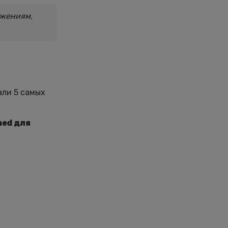
ажениям,
али 5 самых
med для