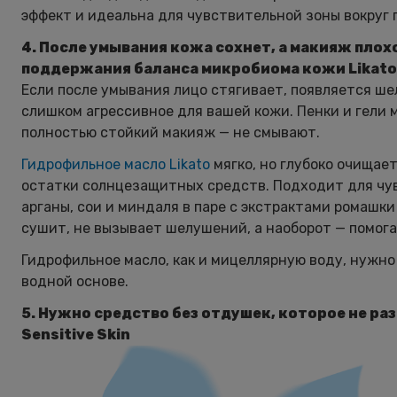
эффект и идеальна для чувствительной зоны вокруг г
4. После умывания кожа сохнет, а макияж пло
поддержания баланса микробиома кожи Likato P
Если после умывания лицо стягивает, появляется ш
слишком агрессивное для вашей кожи. Пенки и гели 
полностью стойкий макияж — не смывают.
Гидрофильное масло Likato
мягко, но глубоко очищае
остатки солнцезащитных средств. Подходит для чув
арганы, сои и миндаля в паре с экстрактами ромашк
сушит, не вызывает шелушений, а наоборот — помог
Гидрофильное масло, как и мицеллярную воду, нужно
водной основе.
5. Нужно средство без отдушек, которое не ра
Sensitive Skin