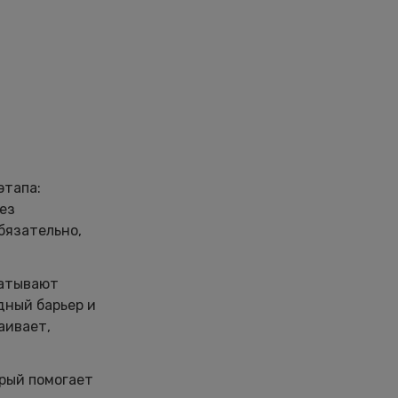
этапа:
ез
бязательно,
ватывают
дный барьер и
аивает,
орый помогает