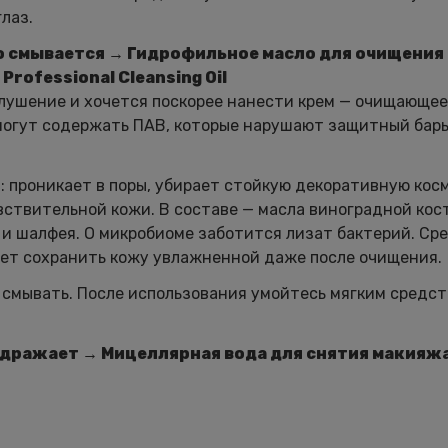
лаз.
хо смывается → Гидрофильное масло для очищения
rofessional Cleansing Oil
елушение и хочется поскорее нанести крем — очищающе
могут содержать ПАВ, которые нарушают защитный барь
т: проникает в поры, убирает стойкую декоративную кос
ствительной кожи. В составе — масла виноградной кост
и и шалфея. О микробиоме заботится лизат бактерий. Ср
ает сохранить кожу увлажненной даже после очищения.
 смывать. После использования умойтесь мягким средст
здражает → Мицеллярная вода для снятия макияжа 