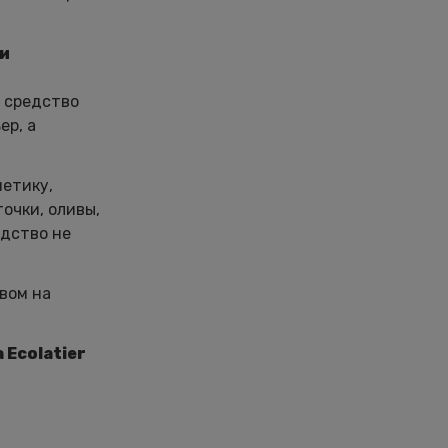
 и
е средство
ер, а
метику,
очки, оливы,
едство не
вом на
Ecolatier