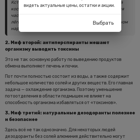
Кстати, антиперспиранты используются не только в
видеть актуальные цены, остатки и акции.
косметических целях. Средства с солями алюминия
часто рекомендуют как первую линию помощи при
лёгком и умеренном гипергидрозе — функциональном
Выбрать
нарушении системы потоотделения.
2. Миф второй: антиперспиранты мешают
организму выводить токсины
Это не так: основную работу по выведению продуктов
обмена выполняют печень и почки.
Пот почти полностью состоит из воды, а также содержит
небольшое количество солей и других веществ. Его главная
задача — охлаждение организма. Поэтому уменьшение
потоотделения в области подмышек не влияет на
способность организма избавляться от «токсинов».
3. Миф третий: натуральные дезодоранты полезнее
и безопаснее
Здесь всё не так однозначно. Для некоторых людей
дезодоранты без солей алюминия действительно могут