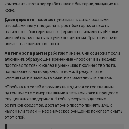
компоненты пота перерабатывают бактерии, живущие на
коже.
Дезодоранты
помогают уменьшить запах разными
способами: могут подавлять рост бактерий, снижать
активность бактериальных ферментов, изменять pH кожи
или нейтрализовать пахучие соединения. При этом они не
влияют на количество пота.
Антиперспиранты
работают иначе. Они содержат соли
алюминия, образующие временные «пробки» в выводных
протоках потовых желёз и уменьшают количество пота,
попадающего на поверхность кожи. В результате
снижается и влажность кожи, и выраженность запаха.
«Пробка» из солей алюминия выводится естественным
путем вместе с омертвевшими клетками кожи в процессе
слущивания эпидермиса. Чтобы ускорить удаление
остатков средства, достаточно просто принять душ с
мылом или гелем — механическое очищение помогает смыть
этот слой.