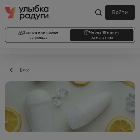
Войти
Завтра или позже
Через 15 минут
со склада
из магазина
Блог