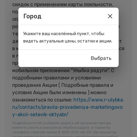
скидок с применением карты лояльности,
получите у кассира чек, подтверждающий
Город
оплату, одну скретч-карту и участвуйте в
розыгрыше призов. Главный приз – яблочные
телефоны самой последней модели! Акция
Укажите ваш населённый пункт, чтобы
действует при условии наличия скретч-карт
видеть актуальные цены, остатки и акции.
в магазине. Скидками можно воспользоваться
в период с 16 по 31 октября. Акция не
Выбрать
проводится в интернет-магазине и
мобильном приложении "Улыбка радуги". С
подробными правилами и условиями
проведения Акции ( Подробные правила и
условия Акции были изменены ) можно
ознакомиться по ссылке:
https://www.r-ulybka.
ru/contacts/pravila-provedeniya-marketingovo
y-akcii-setevik-oktyabr/
Подробности об условиях акции и её организаторе вы
можете узнать в магазинах Улыбка радуги, а также по
телефону горячей линии 8-800-505-66-00. Организатор
акции имеет право приостановить ее проведение в любой