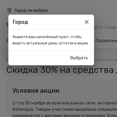
Город не выбран
Город
Каталог
Укажите ваш населённый пункт, чтобы
Акции
Бренды
Карта лояльности
Подарочн
видеть актуальные цены, остатки и акции.
Выбрать
/
/
Главная
Акции
Скидка 30% на средства для лица Bota
Скидка 30% на средства 
Условия акции
С 1 по 30 ноября во всех магазинах сети, интерн
Botaniqua. Товары-участники выделены специальн
суммируется с другими акциями и скидками. Если 