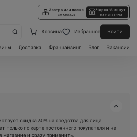
Завтра или позже
Через 15 минут
со склада
из магазина
Корзина
Избранное
Войти
зины
Доставка
Франчайзинг
Блог
Вакансии
ействует скидка 30% на средства для лица
 только по карте постоянного покупателя и не
в магазине и сразу применить.