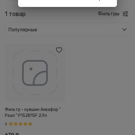
1 товар
Фильтры
Популярные
Фильтр - кувшин Аквафор "
Реал " P152B15F 2,9л
5
679
₽