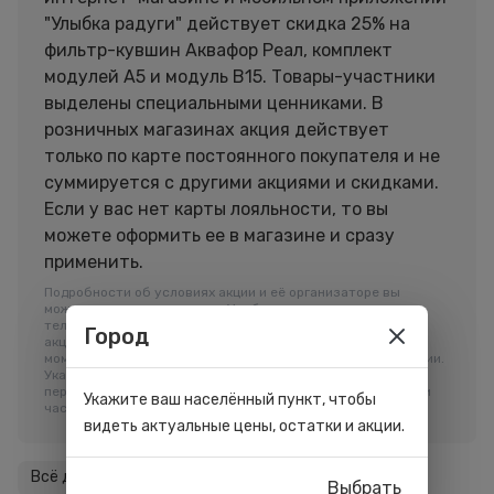
"Улыбка радуги" действует скидка 25% на
фильтр-кувшин Аквафор Реал, комплект
модулей А5 и модуль В15. Товары-участники
выделены специальными ценниками. В
розничных магазинах акция действует
только по карте постоянного покупателя и не
суммируется с другими акциями и скидками.
Если у вас нет карты лояльности, то вы
можете оформить ее в магазине и сразу
применить.
Подробности об условиях акции и её организаторе вы
можете узнать в магазинах Улыбка радуги, а также по
телефону горячей линии 8-800-505-66-00. Организатор
Город
акции имеет право приостановить ее проведение в любой
момент без объяснения причин или изменить условия акции.
Указана максимально возможная скидка в рамках акции, В
период проведения Акции возможно временное полное или
Укажите ваш населённый пункт, чтобы
частичное отсутствие ассортимента акционного товара.
видеть актуальные цены, остатки и акции.
Всё для дома
1
Выбрать