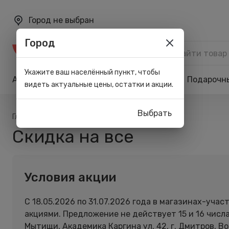
Город не выбран
Город
Каталог
Укажите ваш населённый пункт, чтобы
Акции
Бренды
Карта лояльности
Подарочн
видеть актуальные цены, остатки и акции.
Выбрать
/
/
Главная
Акции
Скидка на все
Скидка на все
Условия акции
С 18.05.2026 по 31.07.2026 года в магазинах-уч
акциями. Предложение не действует 15 и 16 числа м
Мытищи, Академика Каргина ул. 42, г. Дмитров, Вок