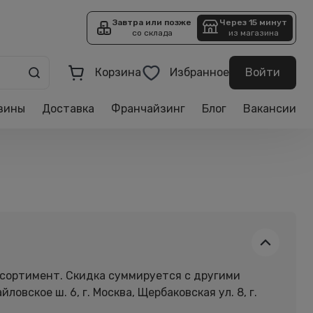
Завтра или позже
Через 15 минут
со склада
из магазина
Корзина
Избранное
Войти
зины
Доставка
Франчайзинг
Блог
Вакансии
ассортимент. Скидка суммируется с другими
овское ш. 6, г. Москва, Щербаковская ул. 8, г.