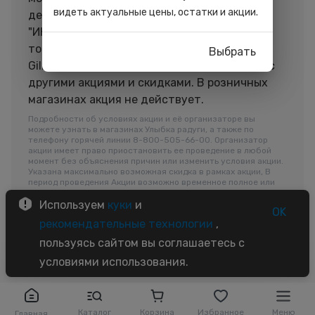
видеть актуальные цены, остатки и акции.
действует скидка 15% на всё по промокоду
"ИЮНЬ". Акция НЕ действует на некоторые
товары брендов Catrice, Essence, Divage,
Выбрать
Gillette, Estel, Ollin. Скидка не суммируется с
другими акциями и скидками. В розничных
магазинах акция не действует.
Подробности об условиях акции и её организаторе вы
можете узнать в магазинах Улыбка радуги, а также по
телефону горячей линии 8-800-505-66-00. Организатор
акции имеет право приостановить ее проведение в любой
момент без объяснения причин или изменить условия акции.
Указана максимально возможная скидка в рамках акции, В
период проведения Акции возможно временное полное или
частичное отсутствие ассортимента акционного товара.
Используем
куки
и
OK
рекомендательные технологии
,
пользуясь сайтом вы соглашаетесь с
условиями использования.
Каталог
Корзина
Избранное
Меню
Главная