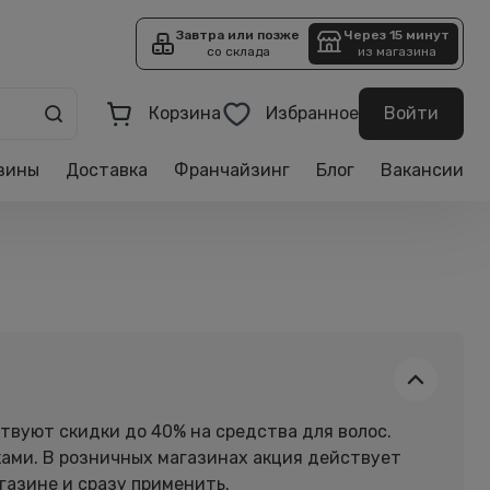
Завтра или позже
Через 15 минут
со склада
из магазина
Корзина
Избранное
Войти
зины
Доставка
Франчайзинг
Блог
Вакансии
ствуют скидки до 40% на средства для волос.
ами. В розничных магазинах акция действует
агазине и сразу применить.