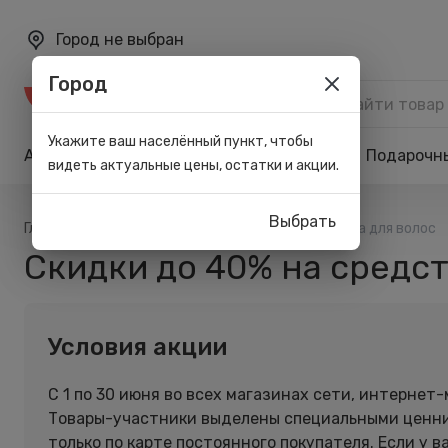
Город не выбран
Город
Каталог
Укажите ваш населённый пункт, чтобы
Акции
Бренды
Карта лояльности
Подарочн
видеть актуальные цены, остатки и акции.
Выбрать
/
/
Главная
Акции
Скидки до 40% на средства для волос
Скидки до 40% на средст
Условия акции
С 1 по 30 июня во всех магазинах сети, интернет
Товары-участники выделены специальными ценник
только по карте постоянного покупателя. Если у в