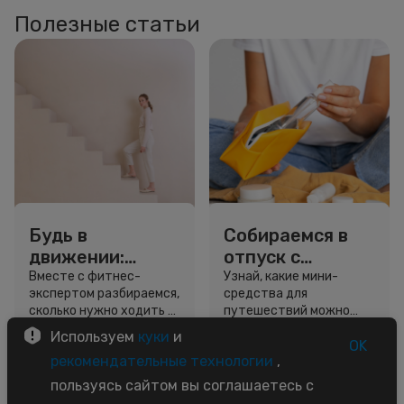
Полезные статьи
Будь в
Собираемся в
движении:
отпуск с
сколько нужно
Улыбкой: мини-
Вместе с фитнес-
Узнай, какие мини-
экспертом разбираемся,
средства для
шагов для
форматы для
сколько нужно ходить и
путешествий можно
красоты и
путешествий
как легко добавить
взять даже в ручную
Используем
куки
и
здоровья
движение в жизнь.
кладь.
OK
5 минут
4 минуты
рекомендательные технологии
,
Советы
Обзор
пользуясь сайтом вы соглашаетесь с