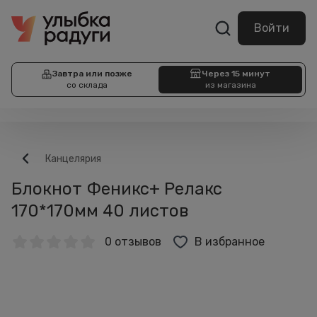
Войти
Завтра или позже
Через 15 минут
со склада
из магазина
Канцелярия
Блокнот Феникс+ Релакс
170*170мм 40 листов
0 отзывов
В избранное