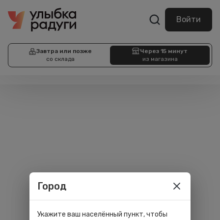
Войти
Завтра или позже
Через 15 минут
со склада
из магазина
Город
Укажите ваш населённый пункт, чтобы