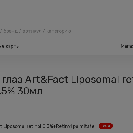
ые карты
Мага
глаз Art&Fact Liposomal ret
0,5% 30мл
-20%