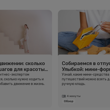
движении: сколько
Собираемся в отпус
шагов для красоты
Улыбкой: мини-фо
вья
для путешествий
фитнес-экспертом
Узнай, какие мини-средства
я, сколько нужно ходить и
путешествий можно взять д
добавить движение в жизнь.
ручную кладь.
4 минуты
Обзор