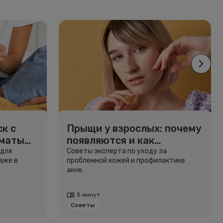
к с
Прыщи у взрослых: почему
рматы
появляются и как
избавиться
 для
Советы эксперта по уходу за
аже в
проблемной кожей и профилактике
акне.
5 минут
Советы