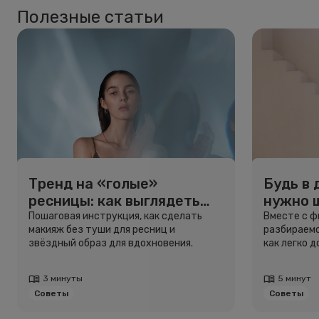
Полезные статьи
Тренд на «голые»
Будь в 
ресницы: как выглядеть
нужно 
свежо, не используя тушь
и здоро
Пошаговая инструкция, как сделать
Вместе с 
макияж без туши для ресниц и
разбираемс
звёздный образ для вдохновения.
как легко 
3 минуты
5 минут
Советы
Советы