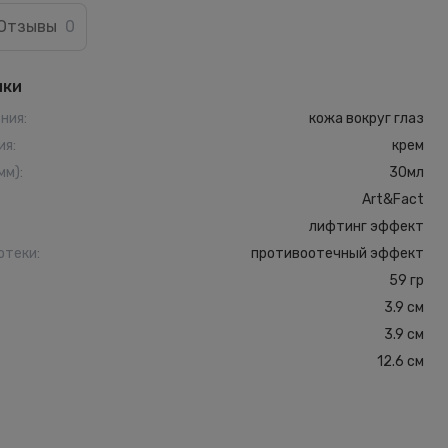
Отзывы
0
ики
ения
:
кожа вокруг глаз
ия
:
крем
мм)
:
30мл
Art&Fact
лифтинг эффект
отеки
:
противоотечный эффект
59 гр
3.9 см
3.9 см
12.6 см