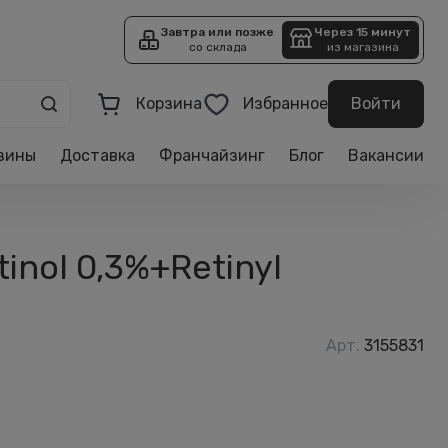
Завтра или позже
Через 15 минут
со склада
из магазина
Корзина
Избранное
Войти
зины
Доставка
Франчайзинг
Блог
Вакансии
inol 0,3%+Retinyl
Арт.
3155831