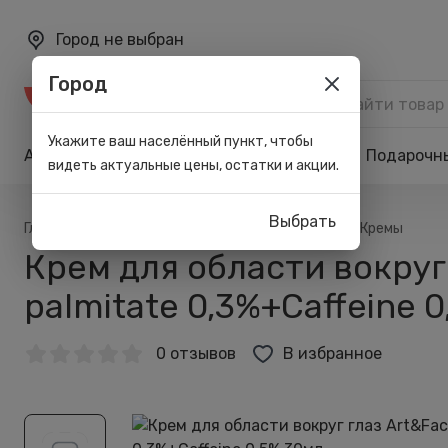
Город не выбран
Город
Каталог
Укажите ваш населённый пункт, чтобы
Акции
Бренды
Карта лояльности
Подарочн
видеть актуальные цены, остатки и акции.
Выбрать
/
/
/
/
Главная
Каталог
Лицо
Для ухода
Кремы
Крем для области вокруг 
palmitate 0,3%+Caffeine 
0 отзывов
В избранное