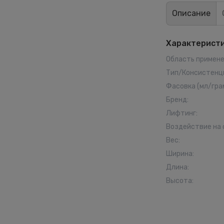
Описание
Характерист
Область примен
Тип/Консистенц
Фасовка (мл/гра
Бренд
:
Лифтинг
:
Воздействие на 
Вес
:
Ширина
:
Длина
:
Высота
: