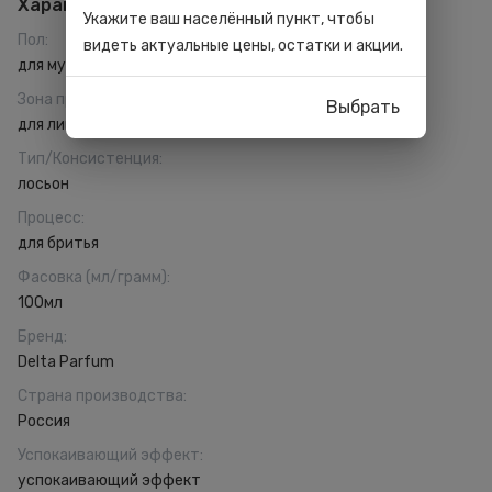
Характеристики
Укажите ваш населённый пункт, чтобы
Пол
:
видеть актуальные цены, остатки и акции.
для мужчин
Зона применения
:
Выбрать
для лица
Тип/Консистенция
:
лосьон
Процесс
:
для бритья
Фасовка (мл/грамм)
:
100мл
Бренд
:
Delta Parfum
Страна производства
:
Россия
Успокаивающий эффект
:
успокаивающий эффект