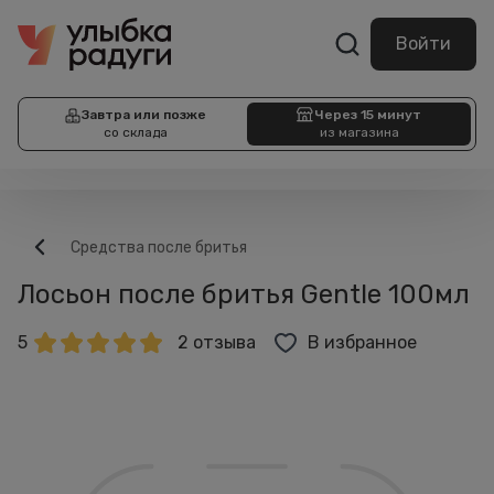
Войти
Завтра или позже
Через 15 минут
со склада
из магазина
Средства после бритья
Лосьон после бритья Gentle 100мл
5
2 отзыва
В избранное