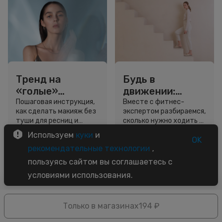
Тренд на
Будь в
«голые»
движении:
ресницы: как
сколько нужно
Пошаговая инструкция,
Вместе с фитнес-
как сделать макияж без
экспертом разбираемся,
выглядеть
шагов для
туши для ресниц и
сколько нужно ходить и
свежо, не
красоты и
звёздный образ для
как легко добавить
Используем
куки
и
используя тушь
здоровья
вдохновения.
движение в жизнь.
OK
3 минуты
5 минут
рекомендательные технологии
,
Советы
Советы
пользуясь сайтом вы соглашаетесь с
условиями использования.
Только в магазинах
194 ₽