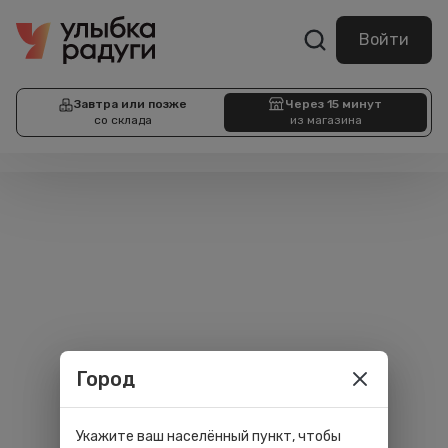
Войти
Завтра или позже
Через 15 минут
со склада
из магазина
Город
Укажите ваш населённый пункт, чтобы