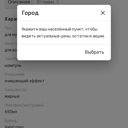
Описание
Отзывы
0
Город
Характеристики
Пол
:
Укажите ваш населённый пункт, чтобы
для мужчин
видеть актуальные цены, остатки и акции.
Зона применения
:
для волос
Выбрать
Тип/Консистенция
:
шампунь
Очищение
:
очищающий эффект
Типы волос
:
жирные
Фасовка (мл/грамм)
:
650мл
Бренд
:
Valori men