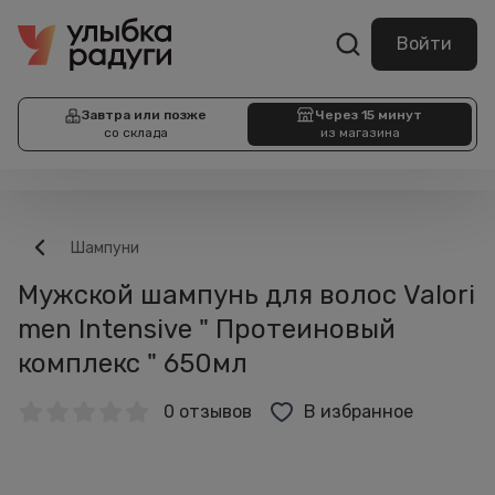
Войти
Завтра или позже
Через 15 минут
со склада
из магазина
Шампуни
Мужской шампунь для волос Valori
men Intensive " Протеиновый
комплекс " 650мл
0 отзывов
В избранное