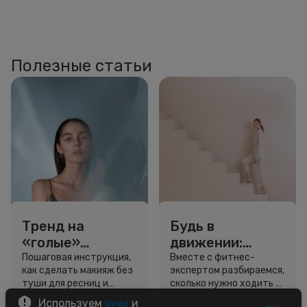
Полезные статьи
Тренд на
Будь в
«голые»
движении:
ресницы: как
сколько нужно
Пошаговая инструкция,
Вместе с фитнес-
как сделать макияж без
экспертом разбираемся,
выглядеть
шагов для
туши для ресниц и
сколько нужно ходить и
свежо, не
красоты и
звёздный образ для
как легко добавить
Используем
куки
и