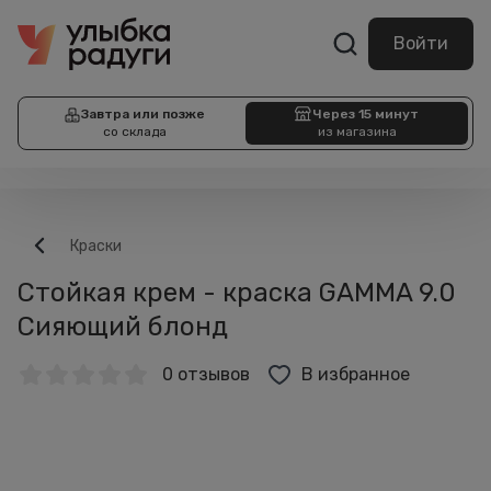
Войти
Завтра или позже
Через 15 минут
со склада
из магазина
Краски
Стойкая крем - краска GAMMA 9.0
Сияющий блонд
0 отзывов
В избранное