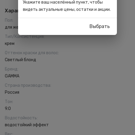
Укажите ваш населённый пункт, чтобы
видеть актуальные цены, остатки и акции.
Характеристики
Пол
:
Выбрать
для женщин
Тип/Консистенция
:
крем
Оттенок краски для волос
:
Светлый блонд
Бренд
:
GAMMA
Страна производства
:
Россия
Тон
:
9.0
Водостойкость
:
водостойкий эффект
Вес
: