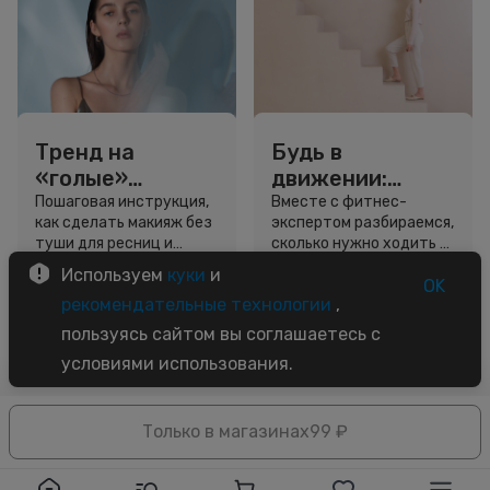
Тренд на
Будь в
«голые»
движении:
ресницы: как
сколько нужно
Пошаговая инструкция,
Вместе с фитнес-
как сделать макияж без
экспертом разбираемся,
выглядеть
шагов для
туши для ресниц и
сколько нужно ходить и
свежо, не
красоты и
звёздный образ для
как легко добавить
Используем
куки
и
используя тушь
здоровья
вдохновения.
движение в жизнь.
OK
3 минуты
5 минут
рекомендательные технологии
,
Советы
Советы
пользуясь сайтом вы соглашаетесь с
условиями использования.
Только в магазинах
99 ₽