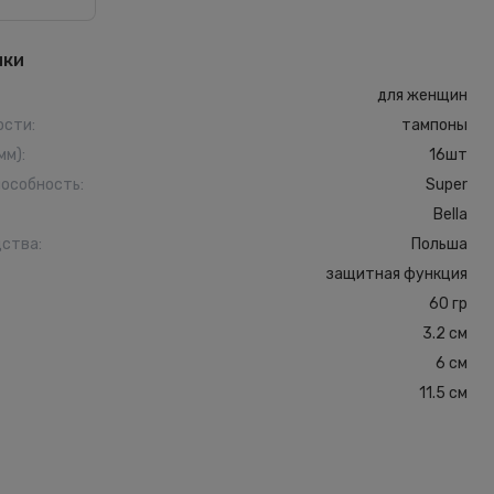
ики
для женщин
ости
:
тампоны
мм)
:
16шт
особность
:
Super
Bella
дства
:
Польша
защитная функция
60 гр
3.2 см
6 см
11.5 см