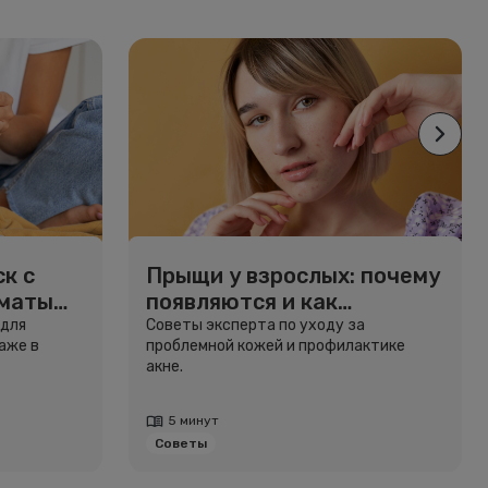
к с
Прыщи у взрослых: почему
рматы
появляются и как
избавиться
 для
Советы эксперта по уходу за
аже в
проблемной кожей и профилактике
акне.
5 минут
Советы