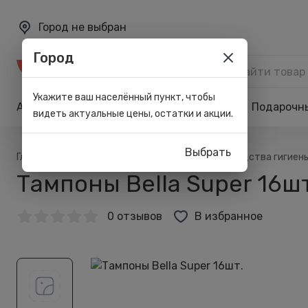
Город не выбран
Город
Каталог
Укажите ваш населённый пункт, чтобы
Акции
Бренды
Карта лояльности
Подарочн
видеть актуальные цены, остатки и акции.
Выбрать
/
/
/
Главная
Каталог
Личная гигиена
Средства гигиен
Тампоны Bella Super 16ш
0 отзывов
В избранное