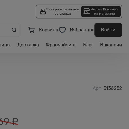
Завтра или позже
Через 15 минут
со склада
из магазина
Корзина
Избранное
Войти
зины
Доставка
Франчайзинг
Блог
Вакансии
Арт.
3136252
69
₽