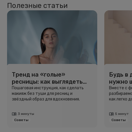
Полезные статьи
Тренд на «голые»
Будь в 
ресницы: как выглядеть
нужно 
свежо, не используя тушь
и здоро
Пошаговая инструкция, как сделать
Вместе с 
макияж без туши для ресниц и
разбираемс
звёздный образ для вдохновения.
как легко 
3 минуты
5 минут
Советы
Советы