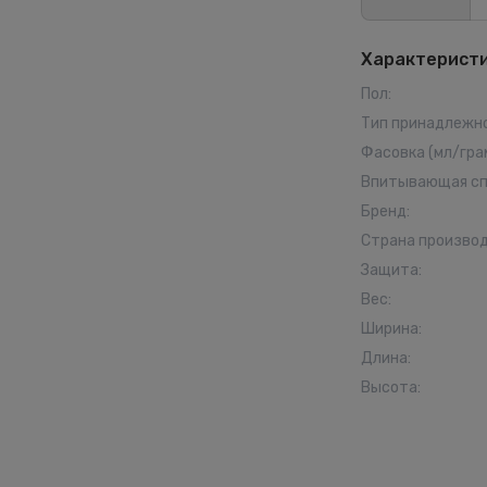
Характерист
Пол
:
Тип принадлежн
Фасовка (мл/гра
Впитывающая сп
Бренд
:
Страна произво
Защита
:
Вес
:
Ширина
:
Длина
:
Высота
: