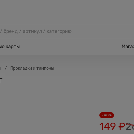
ые карты
Мага
/
ы
Прокладки и тампоны
т
-40%
149
₽
2