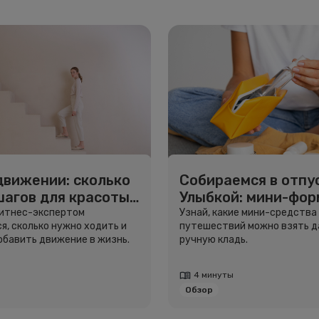
движении: сколько
Собираемся в отпус
шагов для красоты
Улыбкой: мини-фо
вья
для путешествий
фитнес-экспертом
Узнай, какие мини-средства
я, сколько нужно ходить и
путешествий можно взять д
добавить движение в жизнь.
ручную кладь.
4 минуты
Обзор