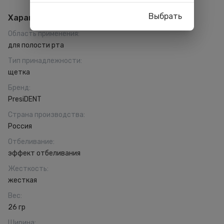
Выбрать
Характеристики
Область применения
:
для полости рта
Тип принадлежности
:
щетка
Бренд
:
PresiDENT
Страна производства
:
Россия
Отбеливание
:
эффект отбеливания
Жесткость
:
жесткая
Вес
:
26 гр
Ширина
: