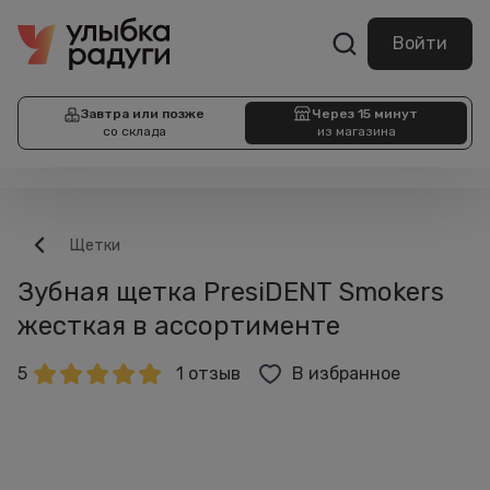
Войти
Завтра или позже
Через 15 минут
со склада
из магазина
Щетки
Зубная щетка PresiDENT Smokers
жесткая в ассортименте
5
1 отзыв
В избранное