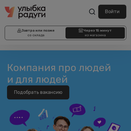
Войти
Завтра или позже
Через 15 минут
со склада
из магазина
Компания про людей
и для людей
Подобрать вакансию