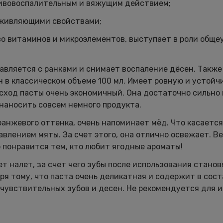
тивовоспалительным и вяжущим действием;
аживляющими свойствами;
во витаминов и микроэлементов, выступает в роли общ
авляется с ранками и снимает воспаление дёсен. Также
 в классическом объеме 100 мл. Имеет ровную и устойч
асход пасты очень экономичный. Она достаточно сильно
наносить совсем немного продукта.
анжевого оттенка, очень напоминает мёд. Что касается
авлением мяты. За счет этого, она отлично освежает. В
о понравится тем, кто любит ягодные ароматы!
т налет, за счет чего зубы после использования станов
ря тому, что паста очень деликатная и содержит в сост
 чувствительных зубов и десен. Не рекомендуется для 