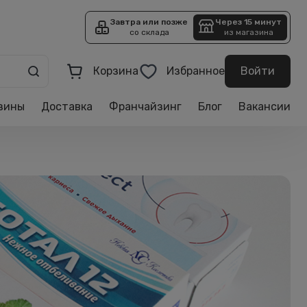
Завтра или позже
Через 15 минут
со склада
из магазина
Корзина
Избранное
Войти
зины
Доставка
Франчайзинг
Блог
Вакансии