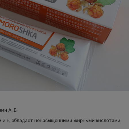
ми A, E;
A и E, обладает ненасыщенными жирными кислотами;