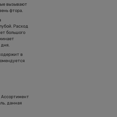
орые вызывают
вень фтора.
а
олубой. Расход
ует большого
оминает
 дня.
содержит в
комендуется
. Ассортимент
ль, данная