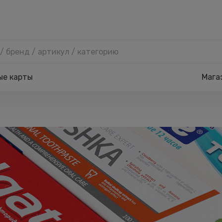
ые карты
Мага