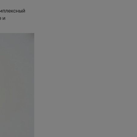
омплексный
е и