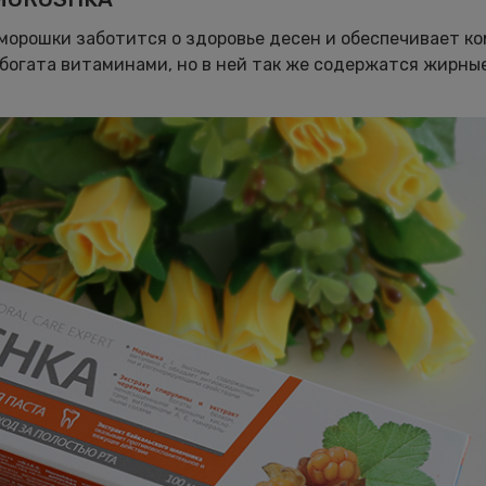
м морошки заботится о здоровье десен и обеспечивает к
 богата витаминами, но в ней так же содержатся жирны