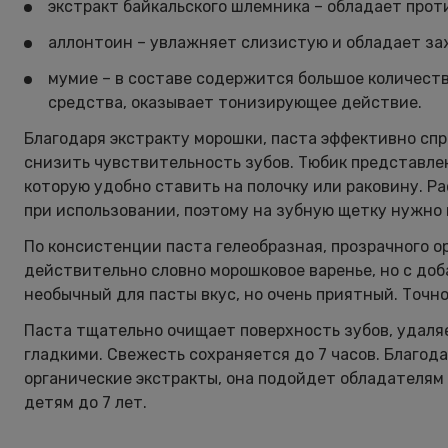
экстракт байкальского шлемника – обладает про
аллонтоин – увлажняет слизистую и обладает з
мумие – в составе содержится большое количест
средства, оказывает тонизирующее действие.
Благодаря экстракту морошки, паста эффективно спр
снизить чувствительность зубов. Тюбик представлен
которую удобно ставить на полочку или раковину. Р
при использовании, поэтому на зубную щетку нужно 
По консистенции паста гелеобразная, прозрачного ор
действительно словно морошковое варенье, но с доб
необычный для пасты вкус, но очень приятный. Точн
Паста тщательно очищает поверхность зубов, удаляе
гладкими. Свежесть сохраняется до 7 часов. Благода
органические экстракты, она подойдет обладателям
детям до 7 лет.