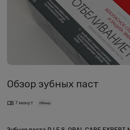
Обзор зубных паст
7 минут
Обзор
Зубная паста D.I.E.S. ORAL CARE EXPER