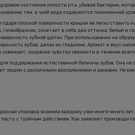
здоровое состояние полости рта, убивая бактерии, кот
ьзованию тем, в чьей воде содержится пониженный уро
агодаря плоской поверхности крышки её легко ставить н
 гелеобразная, сочетает в себе два оттенка: белый и г
оверхность зубной щетки. При использовании не образ
верхность зубов, делая их гладкими. Аромат и вкус нап
о освежает, сохраняя чувство свежести в течении всего
для поддержания естественной белизны зубов. Она не 
дет людям с различными воспалениями и ранками. Не ре
красная упаковка знакома каждому уже много-много лет
 пасту с тройным действием. Как заявляет производите