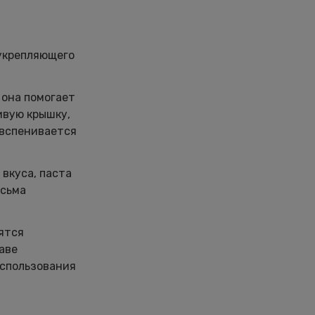
еукрепляющего
 она помогает
ивую крышку,
 вспенивается
 вкуса, паста
есьма
ятся
аве
использования