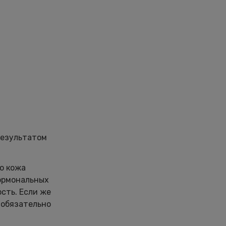
результатом
то кожа
гормональных
сть. Если же
 обязательно