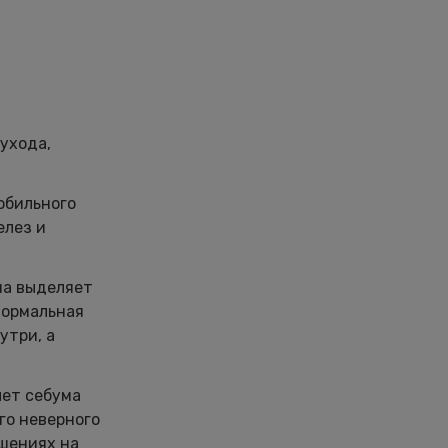
 ухода,
обильного
елез и
она выделяет
нормальная
утри, а
чет себума
го неверного
шениях на