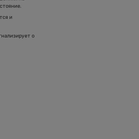
остояние.
тся и
гнализирует о