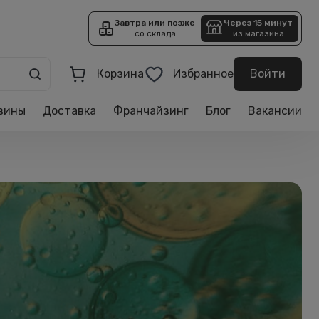
Завтра или позже
Через 15 минут
со склада
из магазина
Корзина
Избранное
Войти
зины
Доставка
Франчайзинг
Блог
Вакансии