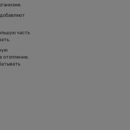
рганизме.
 добавляют
большую часть
вать.
чную
е отопление,
абатывать