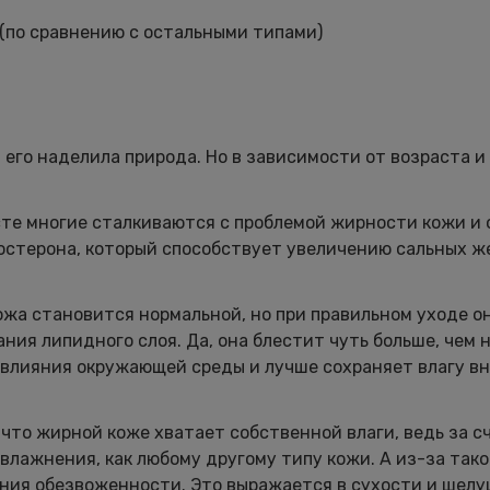
(по сравнению с остальными типами)
его наделила природа. Но в зависимости от возраста и
сте многие сталкиваются с проблемой жирности кожи и 
остерона, который способствует увеличению сальных ж
 кожа становится нормальной, но при правильном уходе 
ия липидного слоя. Да, она блестит чуть больше, чем 
 влияния окружающей среды и лучше сохраняет влагу вн
 что жирной коже хватает собственной влаги, ведь за с
влажнения, как любому другому типу кожи. А из-за тако
ния обезвоженности. Это выражается в сухости и шелу