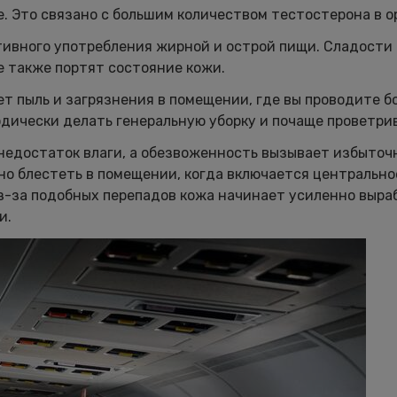
е. Это связано с большим количеством тестостерона в о
тивного употребления жирной и острой пищи. Сладости
е также портят состояние кожи.
ет пыль и загрязнения в помещении, где вы проводите 
дически делать генеральную уборку и почаще проветри
 недостаток влаги, а обезвоженность вызывает избыто
но блестеть в помещении, когда включается центрально
Из-за подобных перепадов кожа начинает усиленно выр
и.