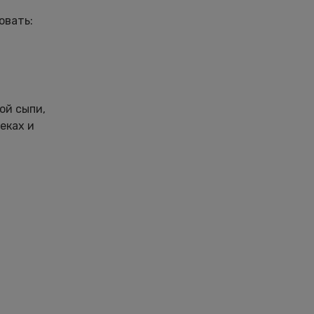
овать:
ой сыпи,
еках и