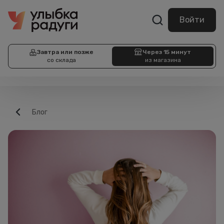
Войти
Завтра или позже
Через 15 минут
со склада
из магазина
Блог