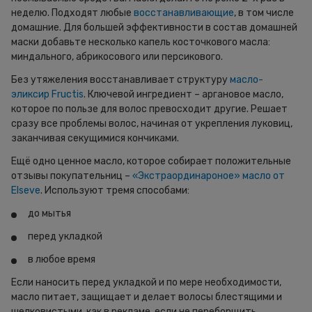
неделю. Подходят любые
восстанавливающие
, в том числе
домашние. Для большей эффективности в состав домашней
маски добавьте несколько капель косточкового масла:
миндального, абрикосового или персикового.
Без утяжеления восстанавливает структуру
масло-
эликсир Fructis
. Ключевой ингредиент – аргановое масло,
которое по пользе для волос превосходит другие. Решает
сразу все проблемы волос, начиная от укрепления луковиц,
заканчивая секущимися кончиками.
Ещё одно ценное масло, которое собирает положительные
отзывы покупательниц –
«Экстраординароное» масло от
Elseve
. Используют тремя способами:
до мытья
перед укладкой
в любое время
Если наносить перед укладкой и по мере необходимости,
масло питает, защищает и делает волосы блестящими и
шелковистыми, как в рекламе, если не переборщить.