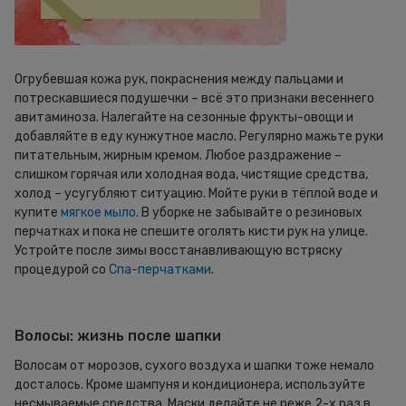
Огрубевшая кожа рук, покраснения между пальцами и
потрескавшиеся подушечки – всё это признаки весеннего
авитаминоза. Налегайте на сезонные фрукты-овощи и
добавляйте в еду кунжутное масло. Регулярно мажьте руки
питательным, жирным кремом. Любое раздражение –
слишком горячая или холодная вода, чистящие средства,
холод – усугубляют ситуацию. Мойте руки в тёплой воде и
купите
мягкое мыло
. В уборке не забывайте о резиновых
перчатках и пока не спешите оголять кисти рук на улице.
Устройте после зимы восстанавливающую встряску
процедурой со
Спа-перчатками
.
Волосы: жизнь после шапки
Волосам от морозов, сухого воздуха и шапки тоже немало
досталось. Кроме шампуня и кондиционера, используйте
несмываемые средства. Маски делайте не реже 2-х раз в