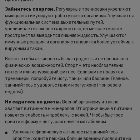
Займитесь спортом.
Регулярные тренировки укрепляют
мышцы и стимулируют работу всего организма. Улучшается
функциональная система дыхательных путей,
увеличивается скорость кровотока, из межклеточного
пространства выводится лишняя жидкость. Улучшаются
иммунные реакции, и организм становится более устойчив к
вирусным атакам.
Важно, чтобы активность была в радость и не превышала
физических возможностей. Спорт – это необязательно
гантели или изнуряющий фитнес. Если вам не нравятся
тренажёры, попробуйте йогу, танцы или бассейн. Главное,
занимайтесь с удовольствием и регулярно (три раза в
неделю).
Не садитесь на диеты.
Весной организму и так не
хватает витаминов и минералов. От ограничений в питании
появятся слабость и проблемы с кожей. Чтобы быстрее
прийти в форму к лету, разгоняйте метаболизм:
Увеличьте физическую активность: занимайтесь
спортом, ходите пешком, больше времени проводите на