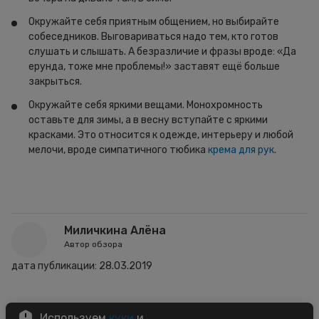
Окружайте себя приятным общением, но выбирайте
собеседников. Выговариваться надо тем, кто готов
слушать и слышать. А безразличие и фразы вроде: «Да
ерунда, тоже мне проблемы!» заставят ещё больше
закрыться.
Окружайте себя яркими вещами. Монохромность
оставьте для зимы, а в весну вступайте с яркими
красками. Это относится к одежде, интерьеру и любой
мелочи, вроде симпатичного тюбика
крема для рук
.
Миличкина Алёна
Автор обзора
дата публикации:
28.03.2019
Используем
куки
и