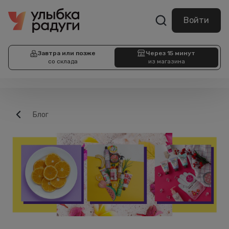
Войти
Завтра или позже
Через 15 минут
со склада
из магазина
Блог