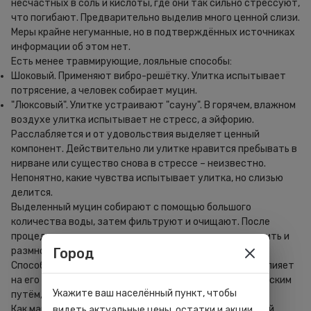
несчастных в соль и кислоты, где они так сильно стрессуют,
что погибают. Предварительно выделив много ценной слизи.
Меры крайне негуманные, но в подтверждённых источниках
информации об этом нет.
Есть менее травмирующие, лояльные способы:
Шоковый. Применяют вибро-решётку. Улитка испытывает
потрясение, а человек собирает муцин.
"Люксовый". Улитке устраивают "сауну". В горячем, влажном
воздухе улитка испытывает не стресс, а эйфорию.
Расслабляется и от удовольствия выделяет ценный
компонент. Действительно ли улитке нравится пребывать в
нирване или существо снова в стрессе – неизвестно.
Непонятно, какие чувства испытывает улитка, но слизью
делится.
Выделенный муцин собирают с помощью большого
количества воды, затем фильтруют и очищают. После
процедур улиток возвращают к сородичам, дальше жить и
размножаться.
Город
Способ добывания не влияет на качество муцина, но влияет
на его количество. Поэтому нажива на улитках варварским
Укажите ваш населённый пункт, чтобы
путём, к сожалению, может оказаться правдой.
Как максимально эффективно использовать улиточный
видеть актуальные цены, остатки и акции.