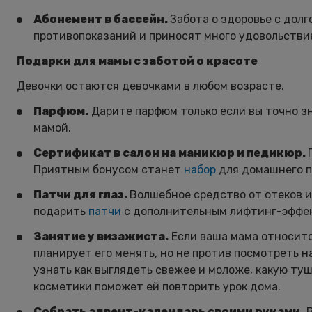
Абонемент в бассейн.
Забота о здоровье с дол
противопоказаний и приносят много удовольстви
Подарки для мамы с заботой о красоте
Девочки остаются девочками в любом возрасте.
Парфюм.
Дарите парфюм только если вы точно з
мамой.
Сертификат в салон на маникюр и педикюр.
Приятным бонусом станет
набор
для домашнего п
Патчи для глаз.
Волшебное средство от отеков 
подарить
патчи
с дополнительным лифтинг-эффек
Занятие у визажиста.
Если ваша мама относитс
планирует его менять, но не против посмотреть н
узнать как выглядеть свежее и моложе, какую ту
косметики поможет ей повторить урок дома.
Собрать адвент-календарь своими руками.
В