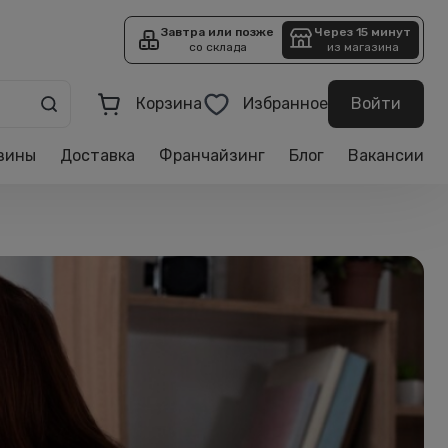
Завтра или позже
Через 15 минут
со склада
из магазина
Корзина
Избранное
Войти
зины
Доставка
Франчайзинг
Блог
Вакансии