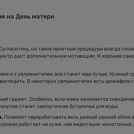
ме на День матери
Согласитесь, на такие приятные процедуры всегда слож
центр даст дополнительную мотивацию. И хорошее сам
доме и с увлажнителем она станет еще лучше. Нужный у
выглядеть. В некоторых увлажнителях есть аромафильт
ный гаджет. Особенно, если мама занимается скандина
Бонусом станет симпатичная бутылочка для воды.
в.
Позволит перерабатывать весь дачный урожай яблок 
 урожая работает не хуже, чем медитация: монотонные