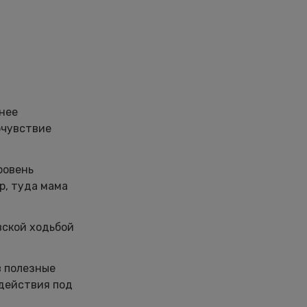
нее
очувствие
ровень
р, туда мама
вской ходьбой
в полезные
 действия под