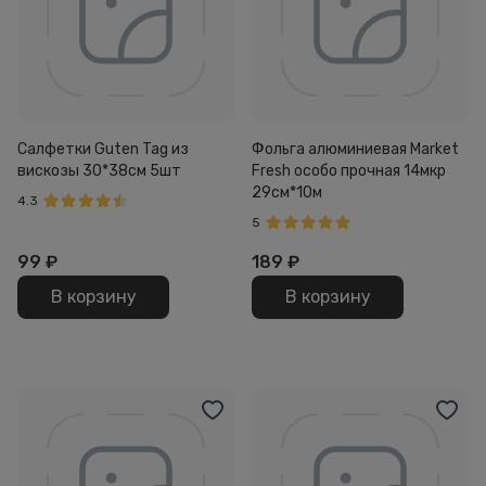
Салфетки Guten Tag из
Фольга алюминиевая Market
вискозы 30*38см 5шт
Fresh особо прочная 14мкр
29см*10м
4.3
5
99
₽
189
₽
В корзину
В корзину