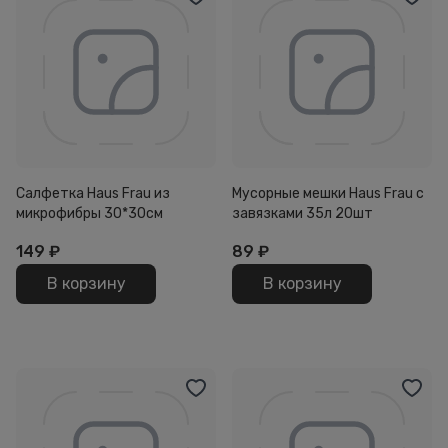
Салфетка Haus Frau из
Мусорные мешки Haus Frau с
микрофибры 30*30см
завязками 35л 20шт
149
₽
89
₽
В корзину
В корзину