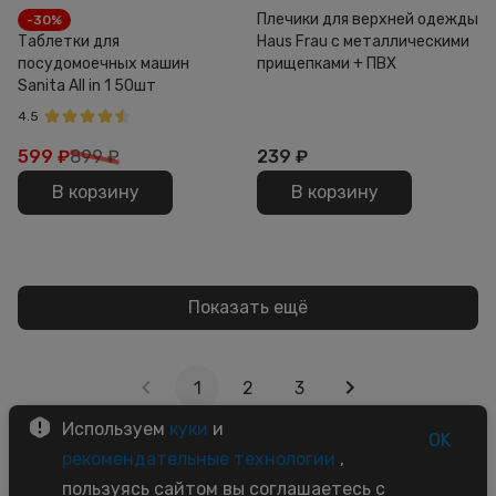
Плечики для верхней одежды
-30%
Таблетки для
Haus Frau с металлическими
посудомоечных машин
прищепками + ПВХ
Sanita All in 1 50шт
4.5
599
₽
899 ₽
239
₽
В корзину
В корзину
Показать ещё
1
2
3
Используем
куки
и
OK
рекомендательные технологии
,
пользуясь сайтом вы соглашаетесь с