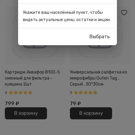
Укажите ваш населённый пункт, чтобы
видеть актуальные цены, остатки и акции.
Выбрать
Картридж Аквафор B100-5
Универсальная салфетка из
сменный для фильтра -
микрофибры Guten Tag ,
кувшина 2шт
Серый , 30*30см
5
5
799
₽
79
₽
В корзину
В корзину