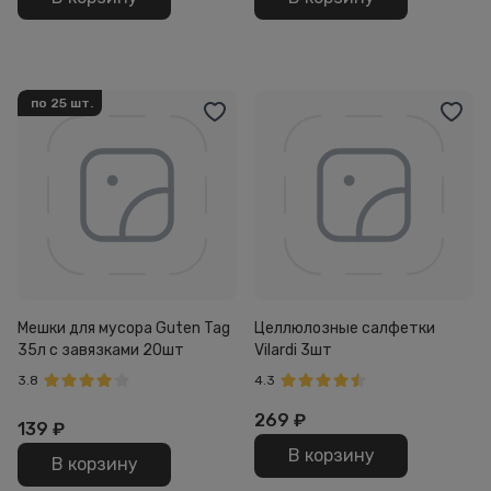
по 25 шт.
Мешки для мусора Guten Tag
Целлюлозные салфетки
35л с завязками 20шт
Vilardi 3шт
3.8
4.3
269
₽
139
₽
В корзину
В корзину