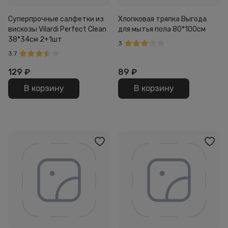
Суперпрочные салфетки из
Хлопковая тряпка Выгода
вискозы Vilardi Perfect Clean
для мытья пола 80*100см
38*34см 2+1шт
3
3.7
129
₽
89
₽
В корзину
В корзину