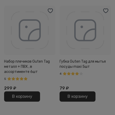
Набор плечиков Guten Tag
Губка Guten Tag для мытья
металл + ПВХ , в
посуды maxi 5шт
ассортименте 6шт
4
5
299
₽
79
₽
В корзину
В корзину