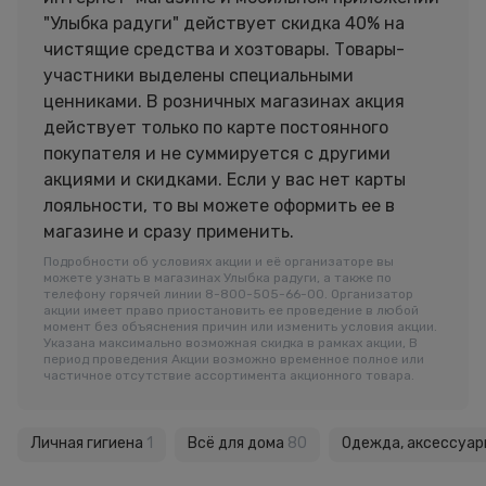
"Улыбка радуги" действует скидка 40% на
чистящие средства и хозтовары. Товары-
участники выделены специальными
ценниками. В розничных магазинах акция
действует только по карте постоянного
покупателя и не суммируется с другими
акциями и скидками. Если у вас нет карты
лояльности, то вы можете оформить ее в
магазине и сразу применить.
Подробности об условиях акции и её организаторе вы
можете узнать в магазинах Улыбка радуги, а также по
телефону горячей линии 8-800-505-66-00. Организатор
акции имеет право приостановить ее проведение в любой
момент без объяснения причин или изменить условия акции.
Указана максимально возможная скидка в рамках акции, В
период проведения Акции возможно временное полное или
частичное отсутствие ассортимента акционного товара.
Личная гигиена
1
Всё для дома
80
Одежда, аксессуар