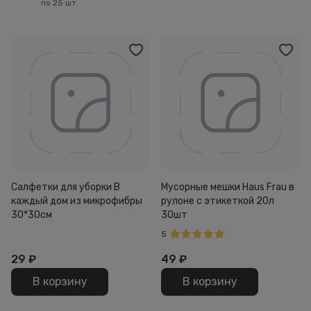
по 25 шт.
Салфетки для уборки В
Мусорные мешки Haus Frau в
каждый дом из микрофибры
рулоне с этикеткой 20л
30*30см
30шт
5
29
₽
49
₽
В корзину
В корзину