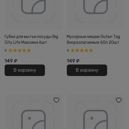
Губки для мытья посуды Big
Мусорные мешки Guten Tag
City Life Максима 6шт
биоразлагаемые 60л 20шт
5
5
149
₽
149
₽
В корзину
В корзину