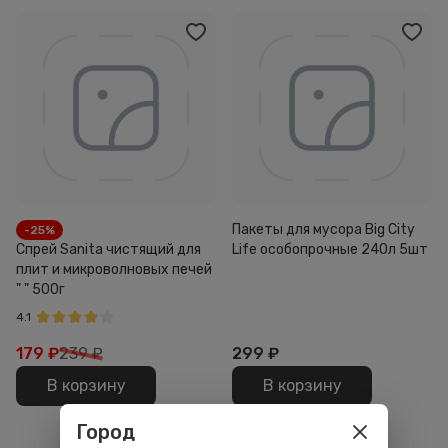
Пакеты для мусора Big City
-25%
Спрей Sanita чистящий для
Life особопрочные 240л 5шт
плит и микроволновых печей
" " 500г
4.1
179
₽
239 ₽
299
₽
В корзину
В корзину
Город