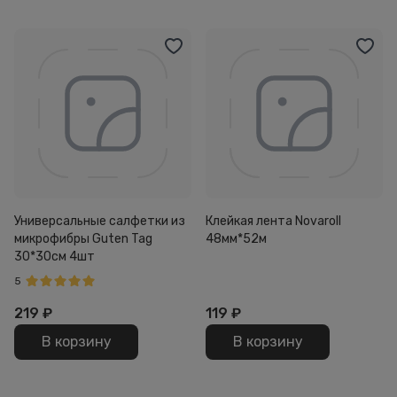
Универсальные салфетки из
Клейкая лента Novaroll
микрофибры Guten Tag
48мм*52м
30*30см 4шт
5
219
₽
119
₽
В корзину
В корзину