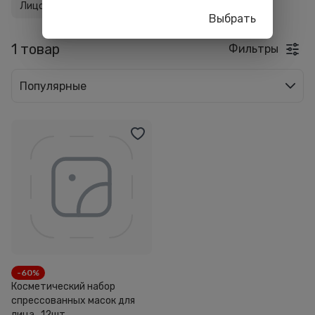
Лицо
1
Выбрать
1 товар
Фильтры
Популярные
-60%
Косметический набор
спрессованных масок для
лица , 12шт