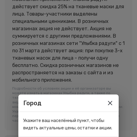
действует скидка 25% на тканевые маски для
лица. Товары-участники выделены
специальными ценниками. В розничных
магазинах акция не действует. Акция не
суммируется с другими предложениями. В
розничных магазинах сети "Улыбка радуги" с 1
по 31 марта действует акция: при покупке 3-х
тканевых масок для лица - получи одну
бесплатно. Скидка розничных магазинов не
распространяется на заказы с сайта и из
мобильного приложения.
Подробности об условиях акции и её организаторе вы
можете узнать в магазинах Улыбка радуги, а также по
телефону горячей линии 8-800-505-66-00. Организатор
Город
акции имеет право приостановить ее проведение в любой
момент без объяснения причин или изменить условия акции.
Указана максимально возможная скидка в рамках акции, В
период проведения Акции возможно временное полное или
Укажите ваш населённый пункт, чтобы
частичное отсутствие ассортимента акционного товара.
видеть актуальные цены, остатки и акции.