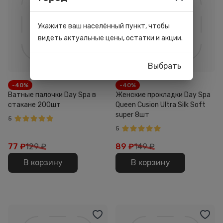
Укажите ваш населённый пункт, чтобы
видеть актуальные цены, остатки и акции.
Выбрать
-40%
-40%
Ватные палочки Day Spa в
Женские прокладки Day Spa
стакане 200шт
Queen Cusion Ultra Silk Soft
super 8шт
5
5
77
₽
129 ₽
89
₽
149 ₽
В корзину
В корзину