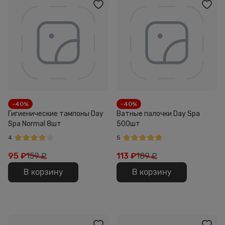
-40%
-40%
Гигиенические тампоны Day
Ватные палочки Day Spa
Spa Normal 8шт
500шт
4
5
95
₽
159 ₽
113
₽
189 ₽
В корзину
В корзину