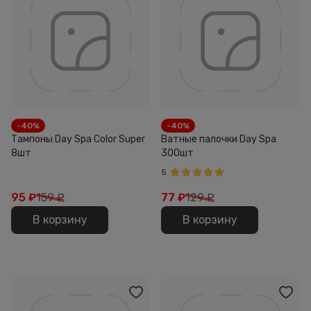
-40%
-40%
Тампоны Day Spa Color Super
Ватные палочки Day Spa
8шт
300шт
5
95
₽
159 ₽
77
₽
129 ₽
В корзину
В корзину