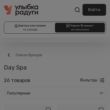
Войти
Завтра или позже
Через 15 минут
со склада
из магазина
Список брендов
Day Spa
26 товаров
Фильтры
Популярные