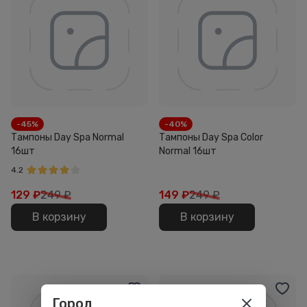
-45%
-40%
Тампоны Day Spa Normal
Тампоны Day Spa Color
16шт
Normal 16шт
4.2
129
₽
249 ₽
149
₽
249 ₽
В корзину
В корзину
Город