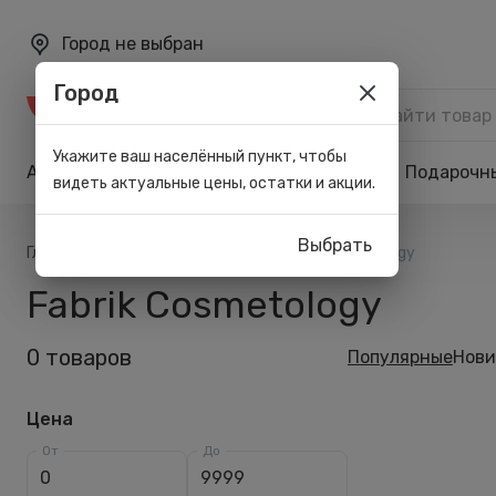
Город не выбран
Город
Каталог
Укажите ваш населённый пункт, чтобы
Акции
Бренды
Карта лояльности
Подарочн
видеть актуальные цены, остатки и акции.
Выбрать
/
/
Главная
Список брендов
Fabrik Cosmetology
Fabrik Cosmetology
0 товаров
Популярные
Нови
Цена
От
До