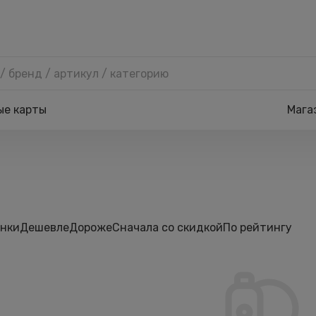
ые карты
Мага
нки
Дешевле
Дороже
Сначала со скидкой
По рейтингу