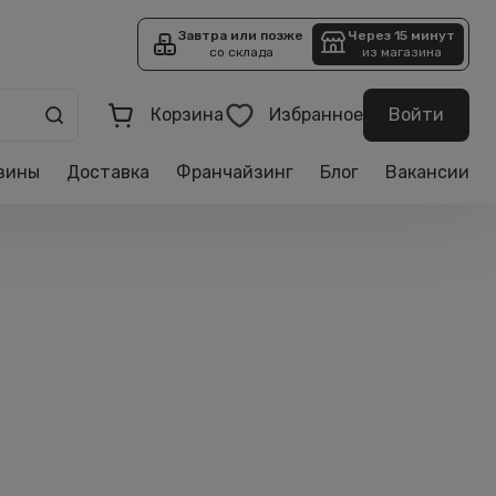
Завтра или позже
Через 15 минут
со склада
из магазина
Корзина
Избранное
Войти
зины
Доставка
Франчайзинг
Блог
Вакансии