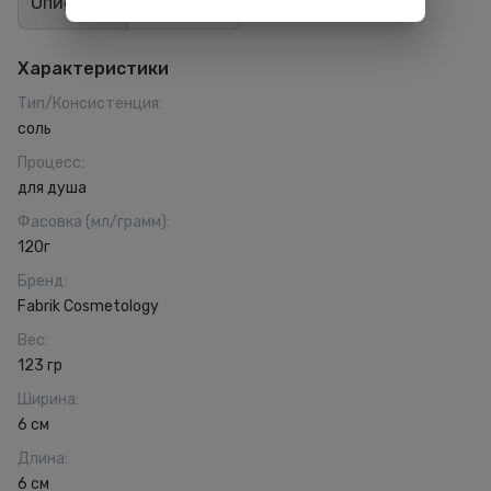
Описание
Отзывы
0
Характеристики
Тип/Консистенция
:
соль
Процесс
:
для душа
Фасовка (мл/грамм)
:
120г
Бренд
:
Fabrik Cosmetology
Вес
:
123 гр
Ширина
:
6 см
Длина
:
6 см