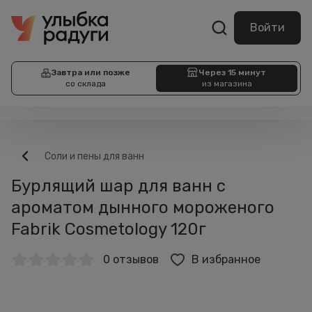
Войти
Завтра или позже
Через 15 минут
со склада
из магазина
Соли и пены для ванн
Бурлящий шар для ванн с
ароматом дынного мороженого
Fabrik Cosmetology 120г
0 отзывов
В избранное