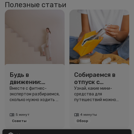
Полезные статьи
Будь в
Собираемся в
движении:
отпуск с
сколько нужно
Улыбкой: мини-
Вместе с фитнес-
Узнай, какие мини-
экспертом разбираемся,
средства для
шагов для
форматы для
сколько нужно ходить и
путешествий можно
красоты и
путешествий
как легко добавить
взять даже в ручную
здоровья
движение в жизнь.
кладь.
5 минут
4 минуты
Советы
Обзор