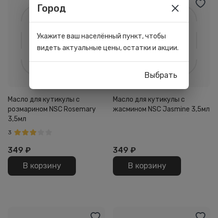
Город
Укажите ваш населённый пункт, чтобы
видеть актуальные цены, остатки и акции.
Выбрать
Масло для кутикулы с
Масло для кутикулы с
розмарином NSC Rosemary
жасмином NSC Jasmine 3,5мл
3,5мл
3
349
₽
349
₽
В корзину
В корзину