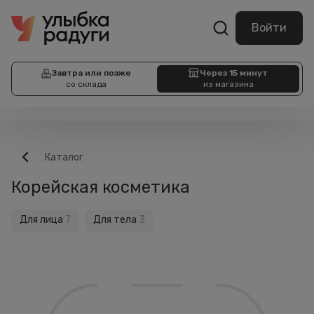
Войти
Завтра или позже
Через 15 минут
со склада
из магазина
Каталог
Корейская косметика
Для лица
7
Для тела
3