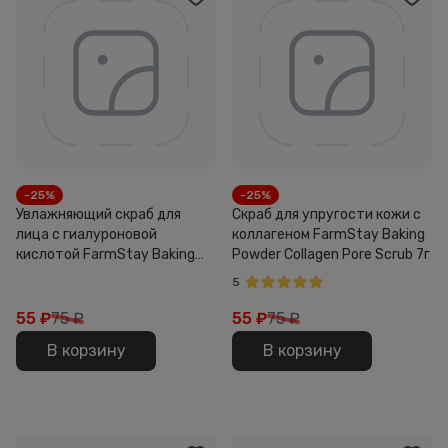
-25%
-25%
Увлажняющий скраб для
Скраб для упругости кожи с
лица с гиалуроновой
коллагеном FarmStay Baking
кислотой FarmStay Baking
Powder Collagen Pore Scrub 7г
Powder Hyaluronic Acid Pore
5
Scrub 7г
55
₽
75 ₽
55
₽
75 ₽
В корзину
В корзину