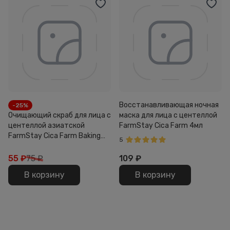
Восстанавливающая ночная
-25%
Очищающий скраб для лица с
маска для лица с центеллой
центеллой азиатской
FarmStay Cica Farm 4мл
FarmStay Cica Farm Baking
5
Powder Pore Scrub 7г
55
₽
75 ₽
109
₽
В корзину
В корзину