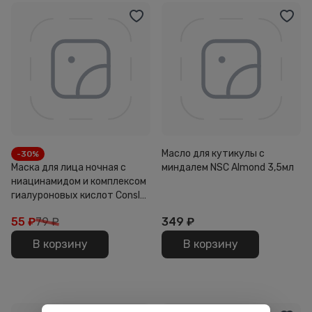
Масло для кутикулы с
-30%
Маска для лица ночная с
миндалем NSC Almond 3,5мл
ниацинамидом и комплексом
гиалуроновых кислот Consly
Mini To Go 5г
55
₽
79 ₽
349
₽
В корзину
В корзину