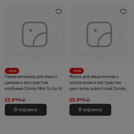
-30%
-30%
Глиняная маска для лица с
Маска для лица ночная с
цинком и экстрактом
коллагеном и экстрактом
клубники Consly Mini To Go 5г
центеллы азиатской Consly
Mini To Go 5г
55
₽
79 ₽
55
₽
79 ₽
В корзину
В корзину